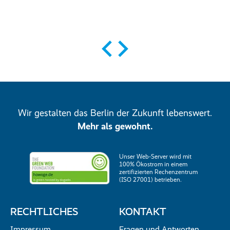
Zum Projekt
Zum
Wir gestalten das Berlin der Zukunft lebenswert.
Mehr als gewohnt.
Unser Web-Server wird mit
100% Ökostrom in einem
zertifizierten Rechenzentrum
(ISO 27001) betrieben.
RECHTLICHES
KONTAKT
Impressum
Fragen und Antworten