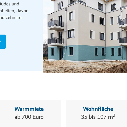
äudes und
nheiten, davon
und zehn im
Warmmiete
Wohnfläche
2
ab 700 Euro
35 bis 107 m