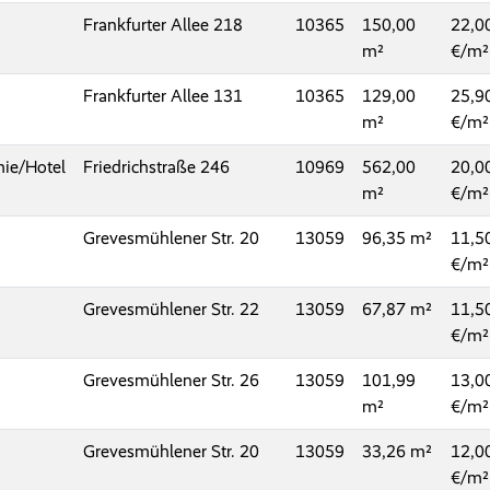
Frankfurter Allee 218
10365
150,00
22,0
€/m²
Frankfurter Allee 131
10365
129,00
25,9
€/m²
ie/Hotel
Friedrichstraße 246
10969
562,00
20,0
€/m²
Grevesmühlener Str. 20
13059
96,35
11,5
€/m²
Grevesmühlener Str. 22
13059
67,87
11,5
€/m²
Grevesmühlener Str. 26
13059
101,99
13,0
€/m²
Grevesmühlener Str. 20
13059
33,26
12,0
€/m²