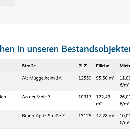
hen in unseren Bestandsobjekte
Straße
PLZ
Fläche
Miet
Alt-Müggelheim 1A
12559
95,50
11,0
€/m²
ien
An der Mole 7
10317
122,43
26,0
€/m²
Bruno-Apitz-Straße 7
13125
47,28
10,0
€/m²