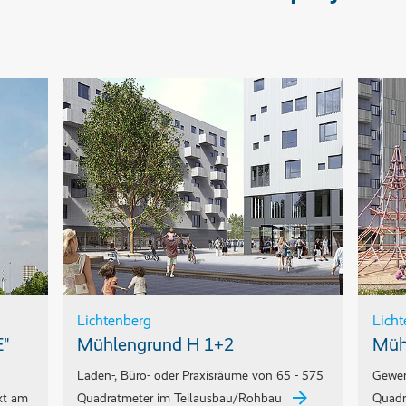
Lichtenberg
Licht
E"
Mühlengrund H 1+2
Müh
Laden-, Büro- oder Praxisräume von 65 - 575
Gewer
kt am
Quadratmeter im Teilausbau/Rohbau
Quadr