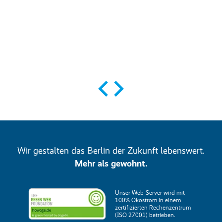
bereitet die HOWOGE den Bau von
117 Woh­nungen vor.
Zum Projekt
Zum
Wir gestalten das Berlin der Zukunft lebenswert.
Mehr als gewohnt.
Unser Web-Server wird mit
100% Ökostrom in einem
zertifizierten Rechenzentrum
(ISO 27001) betrieben.