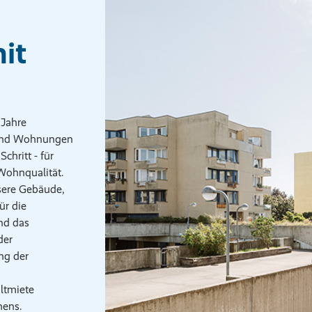
it
 Jahre
 und Wohnungen
chritt - für
Wohnqualität.
nsere Gebäude,
ür die
nd das
der
ng der
altmiete
ens.