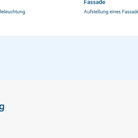
Fassade
 Beleuchtung
Aufstellung eines Fassa
g