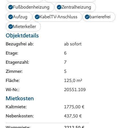
Fußbodenheizung
Zentralheizung
Aufzug
KabelTV-Anschluss
barrierefrei
Mieterkeller
Objektdetails
Bezugsfrei ab:
ab sofort
Etage:
6
Etagenzahl:
7
Zimmer:
5
125,0 Quadratmeter
Fläche:
125,0 m²
Wi-Nr.:
20551.109
Mietkosten
Kaltmiete:
1775,00 €
Nebenkosten:
437,50 €
Warmmiete:
2212,50 €