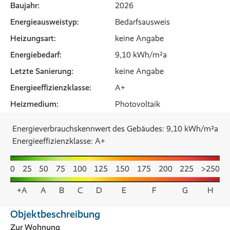
Baujahr:
2026
Energieausweistyp:
Bedarfsausweis
Heizungsart:
keine Angabe
Energiebedarf:
9,10 kWh/m²a
Letzte Sanierung:
keine Angabe
Energieeffizienzklasse:
A+
Heizmedium:
Photovoltaik
Energieverbrauchskennwert des Gebäudes: 9,10 kWh/m²a
Energieeffizienzklasse: A+
0
25
50
75
100
125
150
175
200
225
>250
+A
A
B
C
D
E
F
G
H
Objektbeschreibung
Zur Wohnung