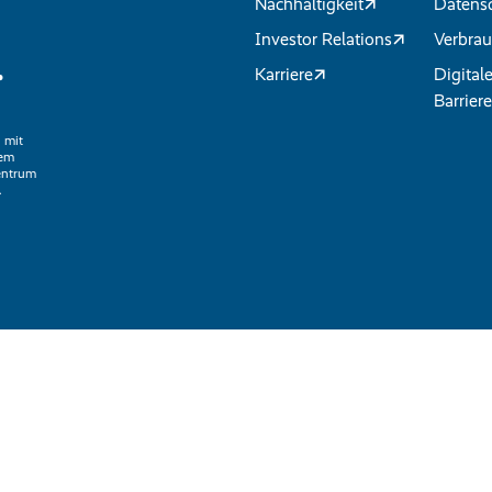
Nachhaltigkeit
Datens
Investor Relations
Verbrau
.
Karriere
Digital
Barriere
 mit
nem
entrum
.