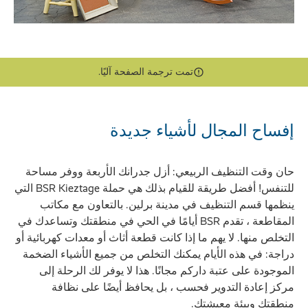
تمت ترجمة الصفحة آليًا.
إفساح المجال لأشياء جديدة
حان وقت التنظيف الربيعي: أزل جدرانك الأربعة ووفر مساحة
للتنفس! أفضل طريقة للقيام بذلك هي حملة BSR Kieztage التي
ينظمها قسم التنظيف في مدينة برلين. بالتعاون مع مكاتب
المقاطعة ، تقدم BSR أيامًا في الحي في منطقتك وتساعدك في
التخلص منها. لا يهم ما إذا كانت قطعة أثاث أو معدات كهربائية أو
دراجة: في هذه الأيام يمكنك التخلص من جميع الأشياء الضخمة
الموجودة على عتبة داركم مجانًا. هذا لا يوفر لك الرحلة إلى
مركز إعادة التدوير فحسب ، بل يحافظ أيضًا على نظافة
منطقتك وبيئة معيشتك.