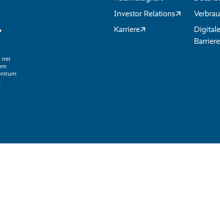
Investor Relations
Verbrau
.
Karriere
Digital
Barriere
 mit
nem
entrum
.