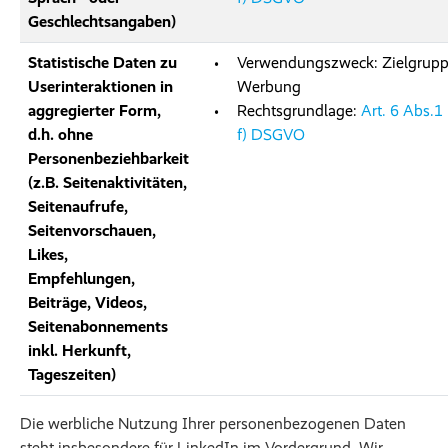
Geschlechtsangaben)
Statistische Daten zu
Verwendungszweck: Zielgrupp
Userinteraktionen in
Werbung
aggregierter Form,
Rechtsgrundlage:
Art. 6 Abs.1 l
d.h. ohne
f) DSGVO
Personenbeziehbarkeit
(z.B. Seitenaktivitäten,
Seitenaufrufe,
Seitenvorschauen,
Likes,
Empfehlungen,
Beiträge, Videos,
Seitenabonnements
inkl. Herkunft,
Tageszeiten)
Die werbliche Nutzung Ihrer personenbezogenen Daten
steht insbesondere für LinkedIn im Vordergrund. Wir