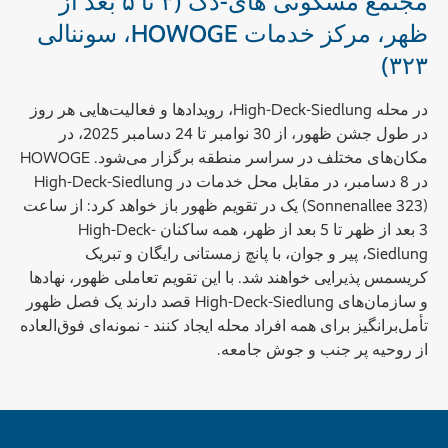
مجتمع مسکونی های-دک (۳ تا ۵ بعد از
ظهر، مرکز خدمات HOWOGE، سوننالی
۳۲۳)
در محله High-Deck-Siedlung، رویدادها و فعالیت‌هایی هر روز
در طول جشن ظهور، از 30 نوامبر تا 24 دسامبر 2025، در
مکان‌های مختلف در سراسر منطقه برگزار می‌شود. HOWOGE
در 8 دسامبر، در مقابل محل خدمات در High-Deck-Siedlung
(Sonnenallee 323) یک در تقویم ظهور باز خواهد کرد: از ساعت
3 بعد از ظهر تا 5 بعد از ظهر، همه ساکنان High-Deck-
Siedlung، پیر و جوان، با پانچ زمستانی رایگان و تبریک
کریسمس پذیرایی خواهند شد. با این تقویم تعاملی ظهور، نهادها
و سازمان‌های High-Deck-Siedlung قصد دارند یک فصل ظهور
تأمل‌برانگیز برای همه افراد محله ایجاد کنند - نمونه‌ای فوق‌العاده
از روحیه پر جنب و جوش جامعه.