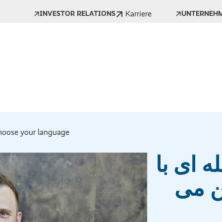
Karriere
INVESTOR RELATIONS
UNTERNEH
oose your language *
ه ای با
ن می