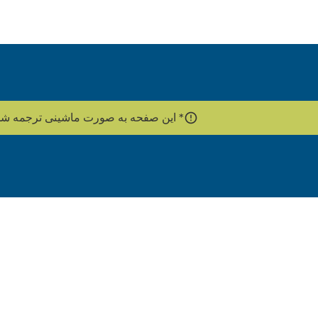
* این صفحه به صورت ماشینی ترجمه شده است. برای این کار از gle's Cloud Translation API