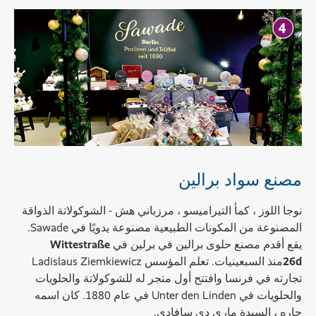
مصنع سواد برالين
نوجا اللوز ، كمأ التيراميسو ، مرزباني هش - الشوكولاتة الذواقة
المصنوعة من المكونات الطبيعية مصنوعة يدويًا في Sawade.
يقع أقدم مصنع حلوى برالين في برلين في
Wittestraße
26d
منذ السبعينيات. تعلم المؤسس Ladislaus Ziemkiewicz
تجارته في فرنسا وافتتح أول متجر له للشوكولاتة والحلويات
والحلويات في Unter den Linden في عام 1880. كان اسمه
جاره ، السيدة ماري دي سافادي.