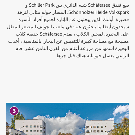
يقع فندق Schäfersee شبه الدائري بين Schiller Park و
Schönholzer Heide Volkspark. المسار حوله مثالي لنزهة
قصيرة. أولئك الذين يبحثون عن الإثارة لجميع أفراد الأسرة
سيجدون أيضًا ما يبحثون عنه: في ملعب الجولف المصغر المطل
على البحيرة. لمحبي الكلاب ، يقدم Schäfersee حديقة كلاب
مسيجة مع مساحة كبيرة للتنفيس عن البخار. بالمناسبة ، أخذت
البحيرة اسمها من مزرعة أغنام من القرن الثامن عشر: قام
الراعي بغسل حيواناته هناك قبل جزها.