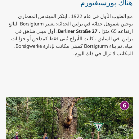
هناك بورسيغتورم
مع الطوب الأول في عام 1922 ، ابتكر المهندس المعماري
يوجين شموهل حداثة في برلين الحداثة: يعتبر Borsigturm البالغ
ارتفاعه 65 مترًا ،
Berliner Straße 27
، أول مبنى شاهق في
برلين. في السابق ، كانت الأبراج تُبنى فقط كمداخن أو خزانات
مياه. تم بناء Borsigturm كمبنى مكاتب لإدارة Borsigwerke.
المكاتب لا تزال في ذلك اليوم.