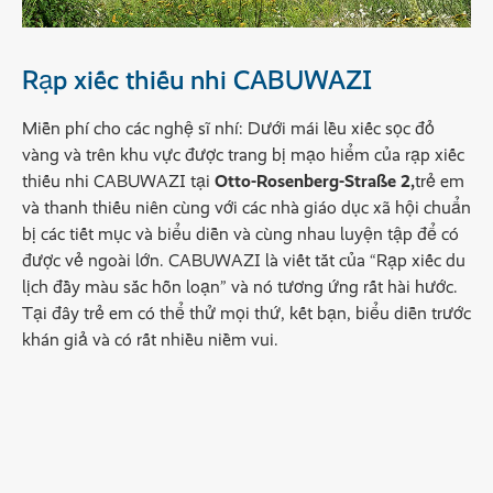
Rạp xiếc thiếu nhi CABUWAZI
Miễn phí cho các nghệ sĩ nhí: Dưới mái lều xiếc sọc đỏ
vàng và trên khu vực được trang bị mạo hiểm của rạp xiếc
thiếu nhi CABUWAZI tại
Otto-Rosenberg-Straße 2,
trẻ em
và thanh thiếu niên cùng với các nhà giáo dục xã hội chuẩn
bị các tiết mục và biểu diễn và cùng nhau luyện tập để có
được vẻ ngoài lớn. CABUWAZI là viết tắt của “Rạp xiếc du
lịch đầy màu sắc hỗn loạn” và nó tương ứng rất hài hước.
Tại đây trẻ em có thể thử mọi thứ, kết bạn, biểu diễn trước
khán giả và có rất nhiều niềm vui.