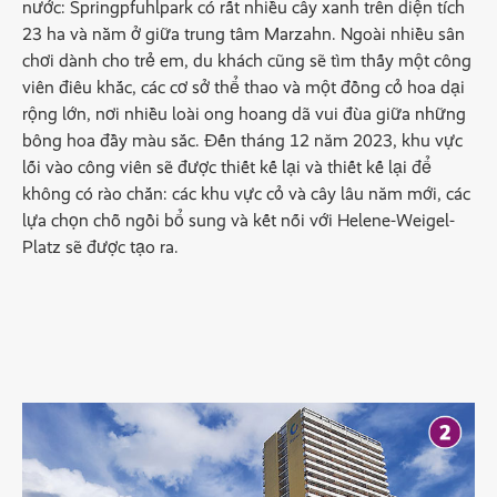
nước: Springpfuhlpark có rất nhiều cây xanh trên diện tích
23 ha và nằm ở giữa trung tâm Marzahn. Ngoài nhiều sân
chơi dành cho trẻ em, du khách cũng sẽ tìm thấy một công
viên điêu khắc, các cơ sở thể thao và một đồng cỏ hoa dại
rộng lớn, nơi nhiều loài ong hoang dã vui đùa giữa những
bông hoa đầy màu sắc. Đến tháng 12 năm 2023, khu vực
lối vào công viên sẽ được thiết kế lại và thiết kế lại để
không có rào chắn: các khu vực cỏ và cây lâu năm mới, các
lựa chọn chỗ ngồi bổ sung và kết nối với Helene-Weigel-
Platz sẽ được tạo ra.