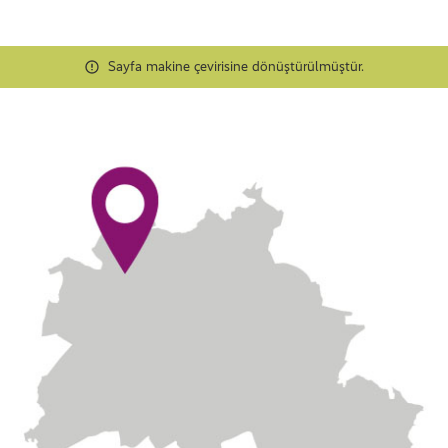
Sayfa makine çevirisine dönüştürülmüştür.