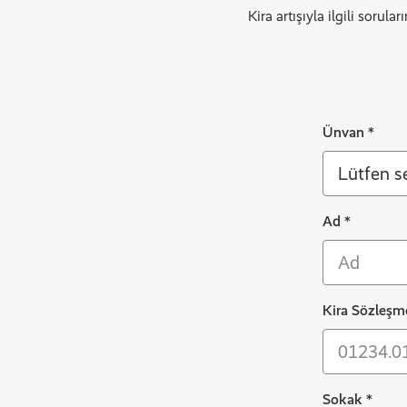
Kira artışıyla ilgili sorul
Ünvan
*
Ad
*
Ackbar
Kira Sözleşm
Sokak
*