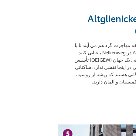
اغ بین فرهنگی Altglienicke
دون سابقه مهاجرت گرد هم می آیند تا با
هم در باغ بین فرهنگی Altglienicke در Nelkenweg باغبانی کنند.
این گروه به ابتکار گروه ابتکار جهانی یک جهان (OEIGEW) تأسیس
در اینجا نقشی ندارد. ساکنانی
انی هستند که ریشه از روسیه،
منستان و آلمان دارند.