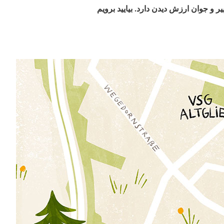
رقی برلین: فضای سبز زیاد، تاریخ زیاد، چیزهای زیادی برای تجربه. Altglienicke برای پیر و جوان ارزش دیدن دارد. بیایید برویم