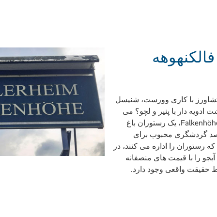
الکنهوهه
کشاورز با کاری وورست، شنیسل
ادویه دار با پنیر و لچو؟ می
توانی آن را داشته باشی! خانه مهاجران Falkenhöhe، یک رستوران باغ
در Renettenweg، یک مقصد گردشگری محبوب برای
رستوران را اداره می کنند، در
بجو را با قیمت های منصفانه
قط حقیقت واقعی وجود دارد.