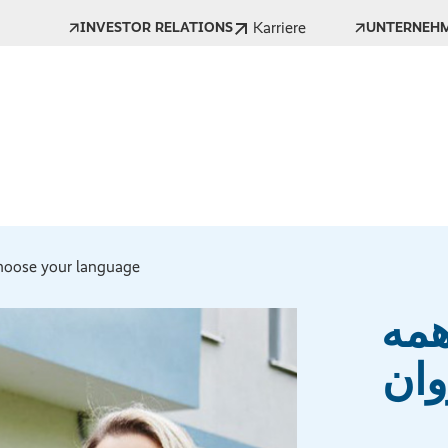
Karriere
INVESTOR RELATIONS
UNTERNEH
oose your language *
همه
وان