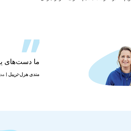
ما دست‌های ی
مندی هرل-تریبل |
مددک