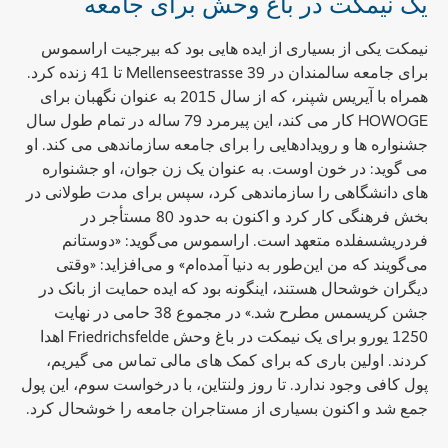
یک نیمکت در باغ وحش برای جامعه
نیمکت یکی از بسیاری از ایده هایی بود که بیرجیت اراسموس
برای جامعه سالمندان در Mellenseestrasse 39 تا 41 زنده کرد.
همراه با آیریس شپنر، که از سال 2015 به عنوان نگهبان برای
HOWOGE کار می کند، این پیرمرد 79 ساله در تمام طول سال
جشنواره ها و رویدادهایی را برای جامعه سازماندهی می کند. او
می گوید: در خون اوست. به عنوان یک زن جوان، او جشنواره
های دانشگاهی را سازماندهی کرد، سپس برای مدت طولانی در
بخش فرهنگی کار کرد و اکنون به حدود 80 مستأجر در
فردریشسفلده متعهد است. اراسموس می‌گوید: «دوستانم
می‌گویند که من این‌طور به دنیا آمده‌ام» و می‌افزاید: «وقتی
دیگران خوشحال هستند، اینگونه بود که ایده حمایت از بانک در
جشن کریسمس مطرح شد.» در مجموع 38 حامی در نهایت
1250 یورو برای یک نیمکت در باغ وحش Friedrichsfelde اهدا
کردند. اولین باری که برای کمک های مالی تماس می گیریم،
پول کافی وجود ندارد. تا روز ولنتاین، با درخواست سوم، این پول
جمع شد و اکنون بسیاری از مستاجران جامعه را خوشحال کرد.