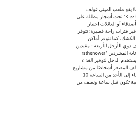
محظوظًا! يقع ملعب الميني غولف
الجذاب "Kiezküchen Minigolf Moabit" تحت أشجار مظللة على
Fritz S. يمكن للأصدقاء أو العائلات اختبار
توفير فترات راحة قصيرة: تتوفر
الكشك، كما تتوفر أماكن
ذوي الأرجل الأربعة - مقيدين.
يعد هذا المرفق جزءًا من مرفق رعاية المشردين "rathenower
küche der kiezküch". ويستخدم الدخل لتوفير الغذاء
لف المصغر أشخاصًا من مشاريع
التأهيل. المنشأة مفتوحة من الأربعاء إلى الأحد من الساعة 10
 بداية للعبة تكون قبل ساعة ونصف من