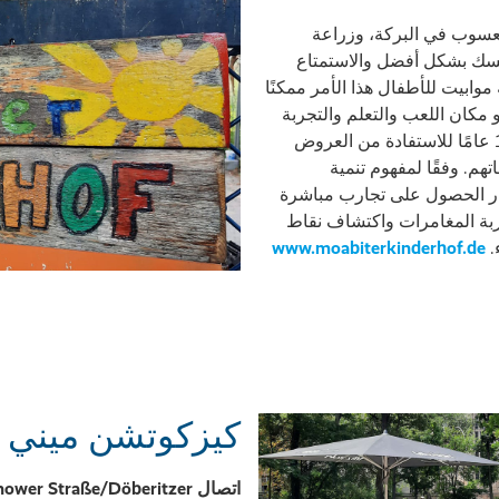
عسوب في البركة، وزراعة
سك بشكل أفضل والاستمتاع
موابيت للأطفال هذا الأمر ممكنًا
لك بكثير. منذ عام 1997، يدعو مكان اللعب والتعلم والتجربة
الأطفال الذين تتراوح أعمارهم بين 7 و13 عامًا للاستفادة من العروض
اتهم. وفقًا لمفهوم تنمية
ر الحصول على تجارب مباشرة
ربة المغامرات واكتشاف نقاط
.
www.moabiterkinderhof.de
كيزكوتشن ميني 
اتصال Rathenower Straße/Döberitzer