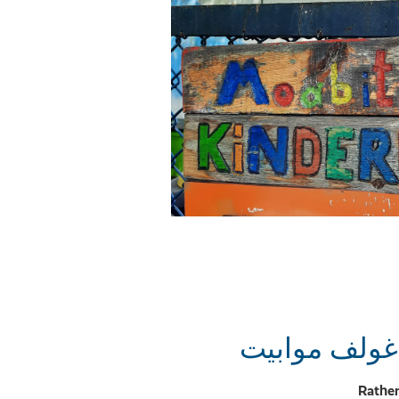
غولف موابيت