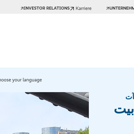
Karriere
INVESTOR RELATIONS
UNTERNEH
oose your language *
آت
بيت