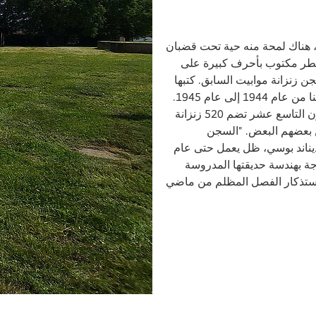
نى، هناك لمحة منه حية تحت قضبان
السطر مكتوب بأحرف كبيرة على
ن زنزانة موابيت السابق. كتبها
الشاعر ألبريشت هوشوفر، الذي سُجن هنا من عام 1944 إلى عام 1945.
وكانت مساحة السجن الذي بني في القرن التاسع عشر تضم 520 زنزانة
عن بعضهم البعض. "السجن
ديناند بوسي، ظل يعمل حتى عام
لمدرجة بهندسة حديقتها المدروسة
واستذكار الفصل المظلم من ماضي