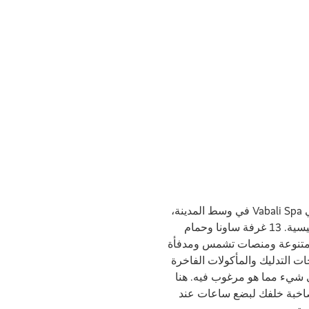
بالي قريبة جدا! يقع المنتجع الصحي Vabali Spa في وسط المدينة،
وليس بعيدًا عن محطة القطار الرئيسية. 13 غرفة ساونا وحمام
ح متنوعة ومنصات تشمس ومدفأة
ت التدليك والمأكولات الفاخرة
 شيء مما هو مرغوب فيه. هنا
لصاخبة خلفك لبضع ساعات عند