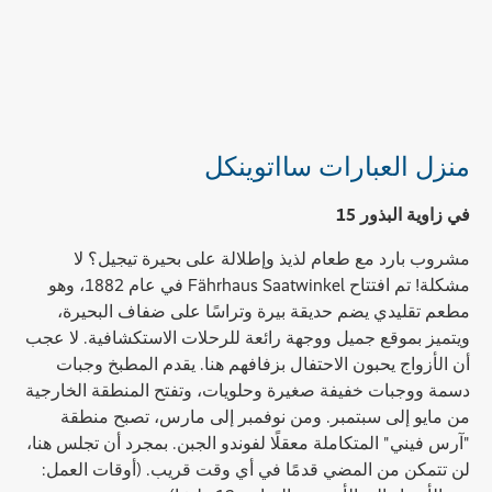
منزل العبارات سااتوينكل
في زاوية البذور 15
مشروب بارد مع طعام لذيذ وإطلالة على بحيرة تيجيل؟ لا
مشكلة! تم افتتاح Fährhaus Saatwinkel في عام 1882، وهو
مطعم تقليدي يضم حديقة بيرة وتراسًا على ضفاف البحيرة،
ويتميز بموقع جميل ووجهة رائعة للرحلات الاستكشافية. لا عجب
أن الأزواج يحبون الاحتفال بزفافهم هنا. يقدم المطبخ وجبات
دسمة ووجبات خفيفة صغيرة وحلويات، وتفتح المنطقة الخارجية
من مايو إلى سبتمبر. ومن نوفمبر إلى مارس، تصبح منطقة
"آرس فيني" المتكاملة معقلًا لفوندو الجبن. بمجرد أن تجلس هنا،
لن تتمكن من المضي قدمًا في أي وقت قريب. (أوقات العمل: