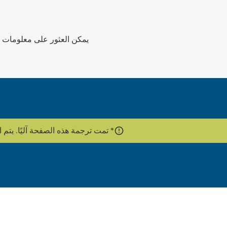
يمكن العثور على معلومات حما
* تمت ترجمة هذه الصفحة آليًا. يتم استخدام واجهة برمج