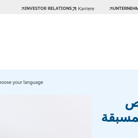
Karriere
INVESTOR RELATIONS
UNTERNEH
oose your language *
ص
مسبقة