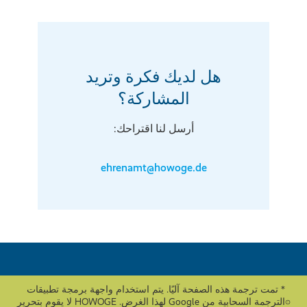
هل لديك فكرة وتريد
المشاركة؟
أرسل لنا اقتراحك:
ehrenamt@howoge.de
* تمت ترجمة هذه الصفحة آليًا. يتم استخدام واجهة برمجة تطبيقات
الترجمة السحابية من Google لهذا الغرض. HOWOGE لا يقوم بتحرير