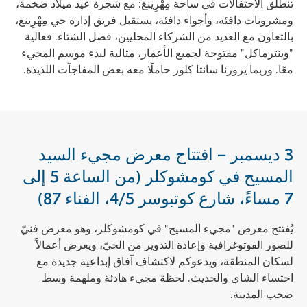
تنطلق الاحتفالات في ساحة مِهْرِينغ: مع شجرة عيد ميلاد ضخمة،
ومشروبات دافئة، وأجواء دافئة، يستقبل فريق إدارة حي مِهْرِينغ،
بالتعاون مع العديد من الشركاء المحليين، فصل الشتاء. فعالية
"وينترماكل" مفتوحة لجميع الأعمار، مثالية لبدء موسم المجيء
معًا. وربما يزورنا سانتا كلوز حاملًا معه بعض المفاجآت اللذيذة.
3 ديسمبر – افتتاح معرض مجيء السيد
المسيح في كومشوكلر (من الساعة 5 إلى
7 مساءً، شارع كوتبوسر 4/5، الفناء 87)
يُفتتح معرض "مجيء المسيح" في كومشوكلر، وهو معرض فنيّ
للصور الفوتوغرافية وإعادة التدوير من الحيّ، ويعرض أعمالاً
لسكان المنطقة، ويدعوكم لاكتشاف آفاق إبداعية جديدة مع
احتساء الشاي والحديث. لحظة مجيء هادئة وملهمة وسط
صخب المدينة.