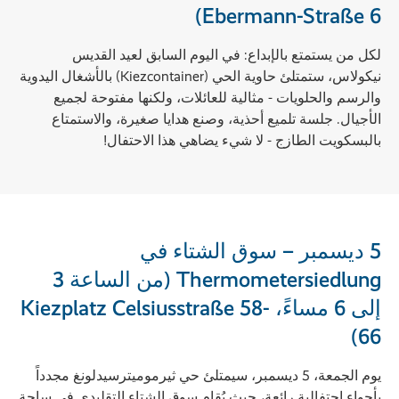
Ebermann-Straße 6)
لكل من يستمتع بالإبداع: في اليوم السابق لعيد القديس
نيكولاس، ستمتلئ حاوية الحي (Kiezcontainer) بالأشغال اليدوية
والرسم والحلويات - مثالية للعائلات، ولكنها مفتوحة لجميع
الأجيال. جلسة تلميع أحذية، وصنع هدايا صغيرة، والاستمتاع
بالبسكويت الطازج - لا شيء يضاهي هذا الاحتفال!
5 ديسمبر – سوق الشتاء في
Thermometersiedlung (من الساعة 3
إلى 6 مساءً، Kiezplatz Celsiusstraße 58-
66)
يوم الجمعة، 5 ديسمبر، سيمتلئ حي ثيرموميترسيدلونغ مجدداً
بأجواء احتفالية رائعة، حيث يُقام سوق الشتاء التقليدي في ساحة