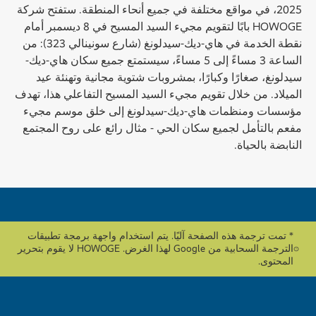
2025، في مواقع مختلفة في جميع أنحاء المنطقة. ستفتح شركة
HOWOGE بابًا لتقويم مجيء السيد المسيح في 8 ديسمبر أمام
نقطة الخدمة في هاي-ديك-سيدلونغ (شارع سونينالي 323): من
الساعة 3 مساءً إلى 5 مساءً، سيستمتع جميع سكان هاي-ديك-
سيدلونغ، صغارًا وكبارًا، بمشروبات شتوية مجانية وتهنئة عيد
الميلاد. من خلال تقويم مجيء السيد المسيح التفاعلي هذا، تهدف
مؤسسات ومنظمات هاي-ديك-سيدلونغ إلى خلق موسم مجيء
مفعم بالتأمل لجميع سكان الحي - مثال رائع على روح المجتمع
النابضة بالحياة.
* تمت ترجمة هذه الصفحة آليًا. يتم استخدام واجهة برمجة تطبيقات
الترجمة السحابية من Google لهذا الغرض. HOWOGE لا يقوم بتحرير
المحتوى.