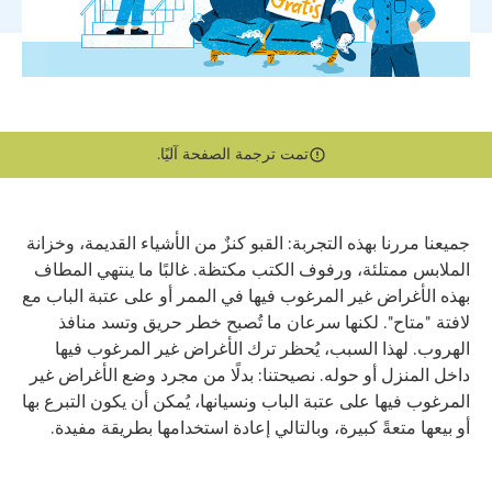
تمت ترجمة الصفحة آليًا.
جميعنا مررنا بهذه التجربة: القبو كنزٌ من الأشياء القديمة، وخزانة
الملابس ممتلئة، ورفوف الكتب مكتظة. غالبًا ما ينتهي المطاف
بهذه الأغراض غير المرغوب فيها في الممر أو على عتبة الباب مع
لافتة "متاح". لكنها سرعان ما تُصبح خطر حريق وتسد منافذ
الهروب. لهذا السبب، يُحظر ترك الأغراض غير المرغوب فيها
داخل المنزل أو حوله. نصيحتنا: بدلًا من مجرد وضع الأغراض غير
المرغوب فيها على عتبة الباب ونسيانها، يُمكن أن يكون التبرع بها
أو بيعها متعةً كبيرة، وبالتالي إعادة استخدامها بطريقة مفيدة.