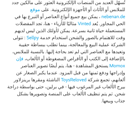
تُسهّل العديد من المنصات الإلكترونية العثور على مالكين جدد
للملابس أو الأثاث أو الأجهزة الإلكترونية. على
موقع
nebenan.de
، يمكن بيع جميع أنواع العناصر أو التبرع بها في
الحي المجاور. يُعد
Vinted
مثاليًا للأزياء - هنا، تجد المفضلات
المستعملة حياة ثانية بسرعة. يمكن لأولئك الذين ليس لديهم
وقت للاهتمام بالصور والشحن استخدام خدمة
Sellpy
: تتولى
الشركة عملية البيع والمعالجة، بينما تطلب ببساطة حقيبة
وتعيدها مع العناصر التي لم تعد بحاجة إليها. بالنسبة للملابس،
بالإضافة إلى الكتب أو الأقراص المضغوطة أو الألعاب،
فإن
Momox
يستحق المشاهدة - هنا، يتم أيضًا تصوير العناصر
وإدراجها ودفع ثمنها من قبل المزود. عندما يكبر الصغار عن
ألعابهم، تجمع شركة
ToysReloved
الناشئة ومقرها برينزلاور
بيرج الألعاب غير المرغوب فيها - في برلين، حتى بواسطة دراجة
شحن. ثم يتم تنظيف الألعاب على المنصة وتصويرها بشكل
جذاب وبيعها.