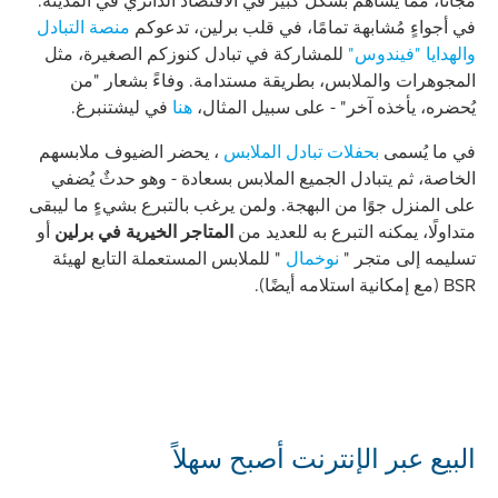
مجانًا، مما يُساهم بشكل كبير في الاقتصاد الدائري في المدينة.
في أجواءٍ مُشابهة تمامًا، في قلب برلين، تدعوكم
منصة التبادل
والهدايا "فيندوس"
للمشاركة في تبادل كنوزكم الصغيرة، مثل
المجوهرات والملابس، بطريقة مستدامة. وفاءً بشعار "من
يُحضره، يأخذه آخر" - على سبيل المثال،
هنا
في ليشتنبرغ.
في ما يُسمى
بحفلات تبادل الملابس
، يحضر الضيوف ملابسهم
الخاصة، ثم يتبادل الجميع الملابس بسعادة - وهو حدثٌ يُضفي
على المنزل جوًا من البهجة. ولمن يرغب بالتبرع بشيءٍ ما ليبقى
متداولًا، يمكنه التبرع به للعديد من
المتاجر الخيرية في برلين
أو
تسليمه إلى متجر "
نوخمال
" للملابس المستعملة التابع لهيئة
BSR (مع إمكانية استلامه أيضًا).
البيع عبر الإنترنت أصبح سهلاً