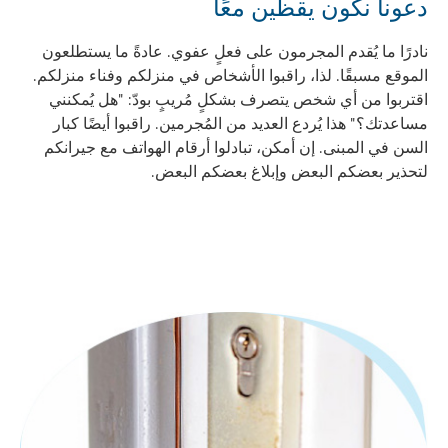
دعونا نكون يقظين معًا
نادرًا ما يُقدم المجرمون على فعلٍ عفوي. عادةً ما يستطلعون
الموقع مسبقًا. لذا، راقبوا الأشخاص في منزلكم وفناء منزلكم.
اقتربوا من أي شخص يتصرف بشكلٍ مُريبٍ بودّ: "هل يُمكنني
مساعدتك؟" هذا يُردع العديد من المُجرمين. راقبوا أيضًا كبار
السن في المبنى. إن أمكن، تبادلوا أرقام الهواتف مع جيرانكم
لتحذير بعضكم البعض وإبلاغ بعضكم البعض.