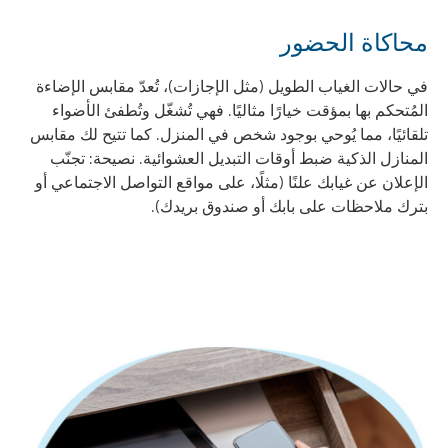
محاكاة الحضور
في حالات الغياب الطويل (مثل الإجازات)، تُعدّ مقابس الإضاءة
المُتحكم بها بمؤقت خيارًا مثاليًا. فهي تُشغّل وتُطفئ الأضواء
تلقائيًا، مما يُوحي بوجود شخص في المنزل. كما تتيح لك مقابس
المنازل الذكية ضبط أوقات التبديل العشوائية. نصيحة: تجنّب
الإعلان عن غيابك علنًا (مثلًا، على مواقع التواصل الاجتماعي أو
بترك ملاحظات على بابك أو صندوق بريدك).