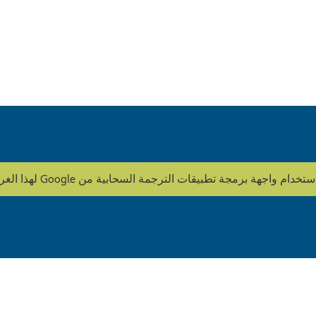
ة تطبيقات الترجمة السحابية من Google لهذا الغرض. HOWOGE لا يقوم بتحرير المحتوى.