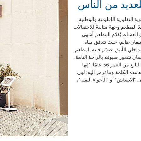
ديد من الناس
 التقليدية الإقليمية والوطنية،
ّ المطعم وجهةً مثاليةً للاحتفالات
و العشاء، يُقدّم المطعم أشهى
يفان-هايم، حيث تتدفق مياه
لداخلي الأنيق. صمّم فينه المطعم
ن شعور ضيوفه بالراحة التامة.
وكيف جاء اسم ميدوري؟ يكشف الرجل البالغ من العمر 56 عامًا: "إنها
ه هذه الكلمة وما ترمز إليه: لون
 "الانتعاش" أو "الأجواء النقية"،