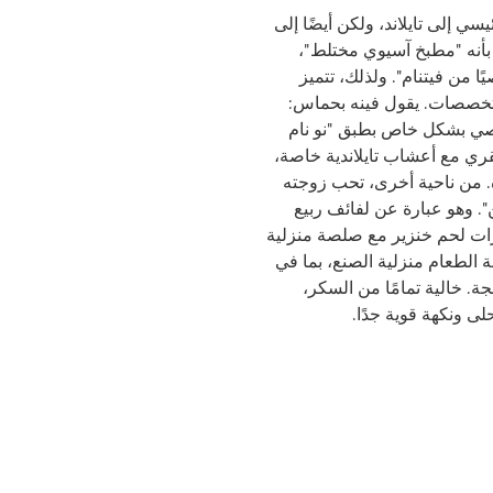
سي إلى تايلاند، ولكن أيضًا إلى
 بأنه "مطبخ آسيوي مختلط"،
ًا من فيتنام". ولذلك، تتميز
التخصصات. يقول فينه بحماس:
يوصي بشكل خاص بطبق "نو نام
ري مع أعشاب تايلاندية خاصة،
. من ناحية أخرى، تحب زوجته
". وهو عبارة عن لفائف ربيع
ت لحم خنزير مع صلصة منزلية
ه إن 99% من قائمة الطعام منزلية الصنع، بما في
لجة. خالية تمامًا من السكر،
 ونكهة قوية جدًا.