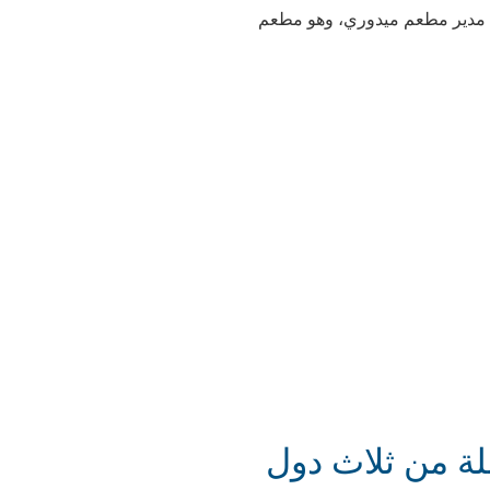
نصب مدير مطعم ميدوري، وهو مطعم
لة من ثلاث دول