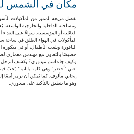
مكان في الشمس للع
بفضل مزيجه المميز من المأكولات الآسيوية
ومساحته الداخلية والخارجية الواسعة، يُعد
العائلية أو المؤسسية. سواءً على الغداء أ
المأكولات في الهواء الطلق في ساحة ست
النافورة ويلعب الأطفال، أو في ديكوره ا
خصيصًا بالتعاون مع مهندس معماري لضما
تعني "أخضر" وهي كلمة يابانية". يُحبّ فين
إيجابي مألوف. كما يُمكن أن ترمز أيضًا إلى
وهو ما ينطبق بالتأكيد على ميدوري.