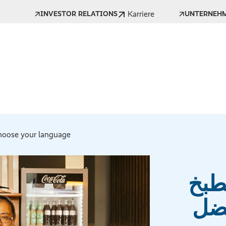
Karriere
INVESTOR RELATIONS
UNTERNEH
oose your language *
طبخ
فضل