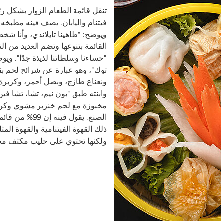
تنقل قائمة الطعام الزوار بشكل رئي
فيتنام واليابان. يصف فينه مطبخه
ويوضح: "طاهينا تايلاندي، وأنا شخصي
القائمة بتنوعها وتضم العديد من 
"حساءنا وسلطاتنا لذيذة جدًا". و
توك"، وهو عبارة عن شرائح لحم بق
ونعناع طازج، وبصل أحمر، وكزبرة
وابنته طبق "بون نيم، تشا، تشا فين
مخبوزة مع لحم خنزير مشوي وكرا
الصنع. يقول فين
ذلك القهوة الفيتنامية والقهوة المث
ولكنها تحتوي على حليب مكثف محلى