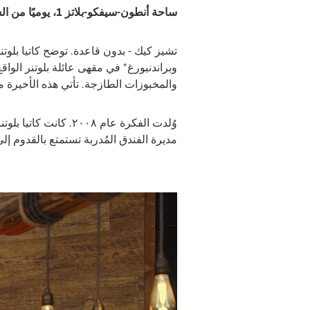
ساحة أنطون-سيفكو-بلاتز 1، يوميًا من الساعة 9 صباحًا حتى 6 مساءً
تشيز كيك - بدون قاعدة. توضح كاتيا بلوتن
وبراندنبورغ" في مقهى عائلة بلوتنر الواق
والمخبوزات الطازجة. تأتي هذه الأخيرة مب
وُلدت الفكرة عام ٠٠٨
مديرة الفندق المُدربة تستمتع بالقدوم إلى 