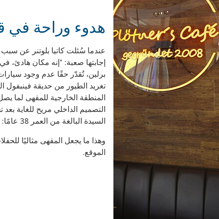
هدوء وراحة في ق
عندما سُئلت كاتيا بلوتنر عن سبب إع
إجابتها صعبة: "إنه مكان هادئ، ف
برلين، تُقدّر حقًا عدم وجود سيارات
تغريد الطيور من حديقة فينبفول الق
التصميم الداخلي مريح للغاية بعد تج
السيدة البالغة من العمر 38 عامًا: "لقد خلقنا هنا جوًا من الأكواخ".
وهذا ما يجعل المقهى مثاليًا للحفلا
الموقع.