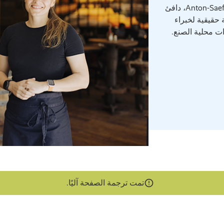
مقهى Plötners Café في Anton-Saefkow-Platz، دافئ
 حقيقية لخبراء
 محلية الصنع.
تمت ترجمة الصفحة آليًا.