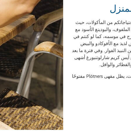
لمنزل
تياجاتكم من المأكولات، حيث
لملفوف، والبودينغ الأسود مع
ج في موسمه، كما لو كنتم في
 لذيذ مع الأفوكادو والبيض
نبيذ الفوار. وفي فترة ما بعد
نع آيس كريم شارلوتنبورغ أشهى
الفطائر والوافل.
لحسن الحظ، مع وجود الكثير من الخيارات، يظل مقهى Plötners مفتوحًا