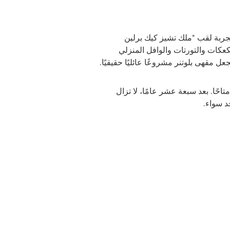
 تجربة لقب "ملك تشيز كيك برلين
لكعكات والتورتات والوافل المنزلي
ل مقهى بلوتنر مشروعًا عائليًا حقيقيًا.
عائلة متاحًا. بعد سبعة عشر عامًا، لا تزال
حد سواء.