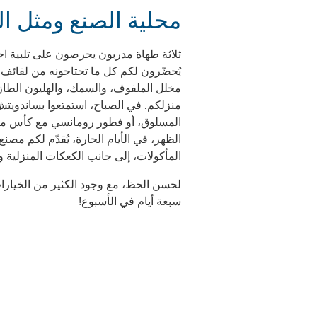
محلية الصنع ومثل ا
ثلاثة طهاة مدربون يحرصون على تلبية اح
يُحضّرون لكم كل ما تحتاجونه من لفائف ا
مخلل الملفوف، والسمك، والهليون الطاز
منزلكم. في الصباح، استمتعوا بساندويتش
المسلوق، أو فطور رومانسي مع كأس من ال
الظهر، في الأيام الحارة، يُقدّم لكم مص
المأكولات، إلى جانب الكعكات المنزلية و
سبعة أيام في الأسبوع!