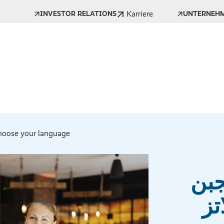
Karriere
INVESTOR RELATIONS
UNTERNEH
oose your language *
جبن
تز