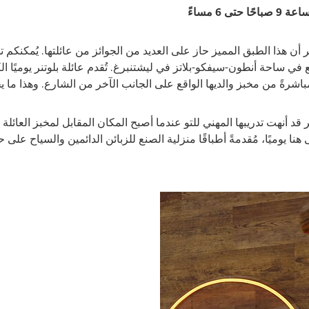
ر أن هذا الطبق المميز حاز على العديد من الجوائز من عائلتها. يُمكنكم
ع في ساحة أنطون-سيفكو-بلاتز في ليشتنبرغ. تُقدم عائلة بلوتنر يوميًا ا
اشرةً من مخبز والديها الواقع على الجانب الآخر من الشارع. وهذا ما يجع
٢. كانت كاتيا بلوتنر قد أنهت تدريبها المهني للتو عندما أصبح المكان المقابل لمخبز ال
هنا يوميًا، مُقدمةً أطباقًا منزلية الصنع للزبائن الدائمين والسياح على 