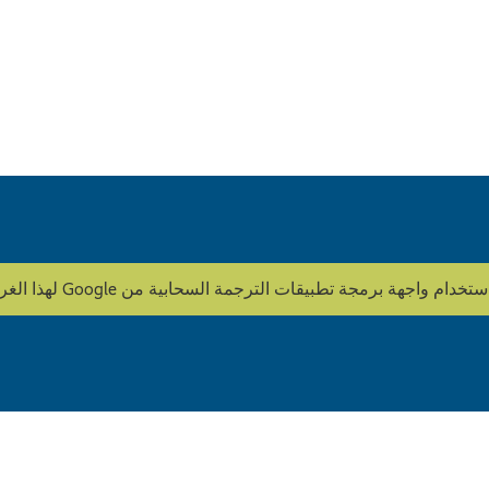
ة تطبيقات الترجمة السحابية من Google لهذا الغرض. HOWOGE لا يقوم بتحرير المحتوى.