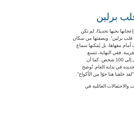
لب برلين
جابها بحيها تحديدًا، لم تكن
ي قلب برلين". وبصفتها من سكان
 أمام مقهاها، بل يُمكنها سماع
ريبة. ففي النهاية، تتسع
المنطقة الخارجية للمقهى لما يصل إلى 100 شخص. كما أن
ديده في بداية العام. تُوضح
ت والاحتفالات العائلية في