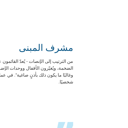
مشرف المبنى
الضخمة، ويُغيّرون الأقفال ووحدات الإضا
وغالبًا ما يكون ذلك بأذنٍ صاغية". في ع
شخصيًا.