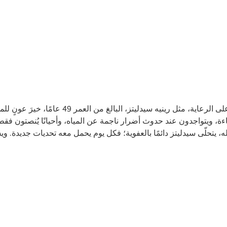
من الترتيب إلى الإنصات - يُعدّ القائمون على الرعاي
ءة، ويتواجدون عند حدوث أضرار ناجمة عن المياه، وأحيانًا يُنصتون فق
مله، يتحلّى سيدليتز دائمًا بالعفوية؛ فكل يوم يحمل معه تحديات جديدة.