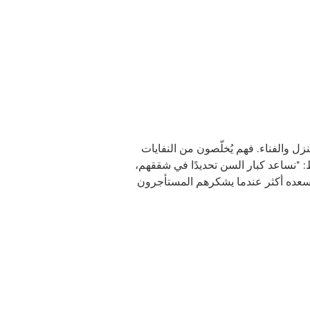
ة، مثل رينيه سيدليتز، البالغ من العمر 49 عامًا، خيرَ عونٍ للمنزل والفناء. فهم يُخلّصون من النفايات
ط: "نساعد كبار السن تحديدًا في شققهم،
 ويسعده أكثر عندما يشكرهم المستأجرون