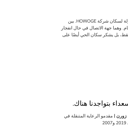
بعد انتهاء أيام عمل الآخرين، يقوم أندرياس هيلم (٥٠ عامًا، في الصورة على اليسار) وأكسل زورن (٦١ عامًا) بجولة لسكان شركة HOWOGE. بين
م. وهما جهة الاتصال في حال انفجار
فقط، بل يشكر سكان الحي أيضًا على
داء بتواجدنا هناك.
زورن |
مقدمو الرعاية المتنقلة في