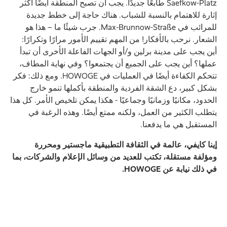
Saefkow-Platz طابعًا جديدًا. يجب أن تصبح المنطقة أيضًا أكثر
إثارة للاهتمام بالنسبة للشباب. هناك حاجة إلى خطط جديدة
للمرائب في Max-Brunnow-Straße. جرب شيئًا ما – هذا هو
الشعار. نرحب بالأفكار! من المهم تقييم الأمور مرارًا وتكرارًا:
أين يجب على مدينة برلين و/أو الجهات الفاعلة الأخرى أن تبدأ
عملها؟ أين يجب على الجميع أن يجتمعوا؟ وفي نهاية المطاف،
تتحكم الكفاءة أيضًا في العمليات في HOWOGE. ومع ذلك: فكر
بشكل كبير، دع الشقة الفردية والمنطقة بأكملها تنمو خارج
الحدود، مكانيًا وزمانيًا وجماعيًا - هكذا يمكن تلخيص الأمر. كل هذا
يتطلب الكثير من العمل، ولكنه ممتع أيضًا. وهذه الرغبة في
المستقبل هي ما يدفعنا.
إينا كايفي، عالمة في الثقافة التطبيقية ماجستير ومحررة
ومؤلفة مستقلة، تكتب للعديد من وسائل الإعلام والشركات، بما
في ذلك نيابة عن HOWOGE.