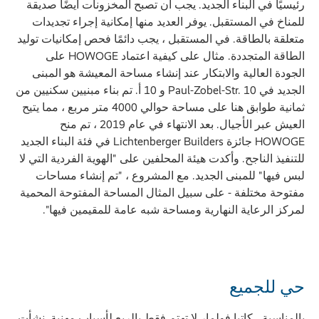
رئيسيًا في البناء الجديد. يجب أن تصبح المخزونات أيضًا صديقة
للمناخ في المستقبل. يوفر العديد منها إمكانية إجراء تجديدات
متعلقة بالطاقة. في المستقبل ، يجب دائمًا فحص إمكانيات توليد
الطاقة المتجددة. مثال على كيفية اعتماد HOWOGE على
الجودة العالية والابتكار عند إنشاء مساحة المعيشة هو المبنى
الجديد في Paul-Zobel-Str. 10 و 10 أ. تم بناء مبنيين سكنيين من
ثمانية طوابق هنا على مساحة حوالي 4000 متر مربع ، مما يتيح
العيش عبر الأجيال. بعد الانتهاء في عام 2019 ، تم منح
HOWOGE جائزة Lichtenberger Builders في فئة البناء الجديد
للتنفيذ الناجح. وأكدت هيئة المحلفين على "الهوية الفردية التي لا
لبس فيها" للمبنى الجديد. مع المشروع ، "تم إنشاء مساحات
مفتوحة مختلفة - على سبيل المثال المساحة المفتوحة المحمية
لمركز الرعاية النهارية ومساحة شبه عامة للمقيمين فيها".
حي للجميع
بالمناسبة ، كاتيا فولمار لا تهتم فقط بالربع لأسباب مهنية. نشأت