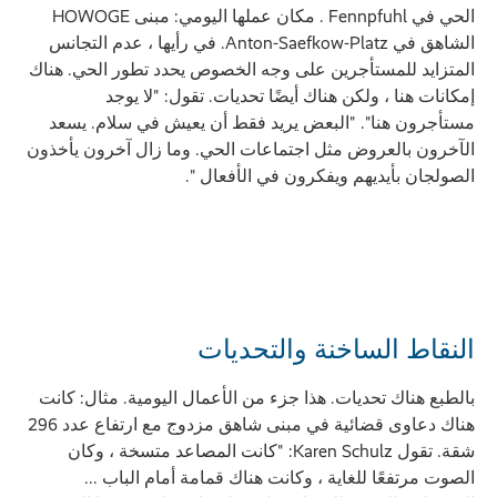
الحي في Fennpfuhl . مكان عملها اليومي: مبنى HOWOGE
الشاهق في Anton-Saefkow-Platz. في رأيها ، عدم التجانس
المتزايد للمستأجرين على وجه الخصوص يحدد تطور الحي. هناك
إمكانات هنا ، ولكن هناك أيضًا تحديات. تقول: "لا يوجد
مستأجرون هنا". "البعض يريد فقط أن يعيش في سلام. يسعد
الآخرون بالعروض مثل اجتماعات الحي. وما زال آخرون يأخذون
الصولجان بأيديهم ويفكرون في الأفعال ".
النقاط الساخنة والتحديات
بالطبع هناك تحديات. هذا جزء من الأعمال اليومية. مثال: كانت
هناك دعاوى قضائية في مبنى شاهق مزدوج مع ارتفاع عدد 296
شقة. تقول Karen Schulz: "كانت المصاعد متسخة ، وكان
الصوت مرتفعًا للغاية ، وكانت هناك قمامة أمام الباب ...