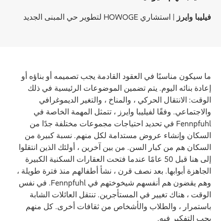
فيليبا وايرز
| استشاري HOWOGE لتطوير حي المبنى الجديد
ما سيكون مناسبًا في العقود القادمة يجب تصميمه أو بناؤه أو
إعادة بنائه اليوم. يتم تضمين الموضوعات الرئيسية في ذلك
الوقت: الانتقال الحركي ، والمناخ ، والتغير الديموغرافي
والاجتماعي. وفقًا لفيليبا وايرز ، تتمثل المهمة الخاصة في
Fennpfuhl في تحديد احتياجات مجموعات مختلفة جدًا من
السكان وإنشاء عروض مستدامة لكل منهم. نسبة كبيرة من
السكان هم من كبار السن. من بين آخرين ، أولئك الذين انتقلوا
إلى هنا قبل 50 عامًا عندما فتحت العقارات السكنية الكبيرة
الجاهزة أبوابها. بعد نصف قرن ، نشأ أطفالهم منذ فترة طويلة ،
وهم يقضون هم أنفسهم شيخوختهم في Fennpfuhl. في نفس
الوقت ، هناك تغيير في المستأجرين. تنتقل العائلات الشابة
باستمرار ، والطلاب والأشخاص من ثقافات أخرى. كل منهم
يجب التفكير فيه.