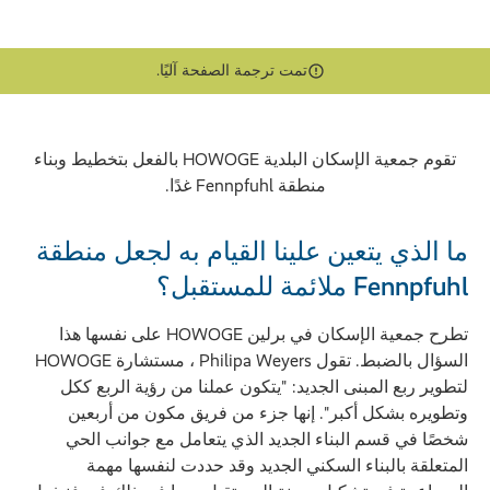
تمت ترجمة الصفحة آليًا.
تقوم جمعية الإسكان البلدية HOWOGE بالفعل بتخطيط وبناء
منطقة Fennpfuhl غدًا.
ما الذي يتعين علينا القيام به لجعل منطقة
Fennpfuhl ملائمة للمستقبل؟
تطرح جمعية الإسكان في برلين HOWOGE على نفسها هذا
السؤال بالضبط. تقول Philipa Weyers ، مستشارة HOWOGE
لتطوير ربع المبنى الجديد: "يتكون عملنا من رؤية الربع ككل
وتطويره بشكل أكبر". إنها جزء من فريق مكون من أربعين
شخصًا في قسم البناء الجديد الذي يتعامل مع جوانب الحي
المتعلقة بالبناء السكني الجديد وقد حددت لنفسها مهمة