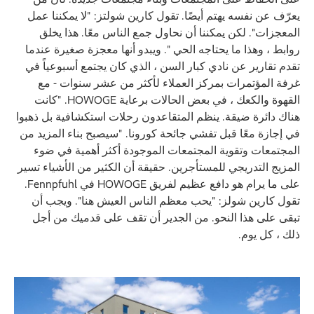
يعرّف عن نفسه يهتم أيضًا. تقول كارين شولتز: "لا يمكننا عمل
المعجزات". لكن يمكننا أن نحاول جمع الناس معًا. هذا يخلق
روابط ، وهذا ما يحتاجه الحي ". ويبدو أنها معجزة صغيرة عندما
تقدم تقارير عن نادي كبار السن ، الذي كان يجتمع أسبوعياً في
غرفة المؤتمرات بمركز العملاء لأكثر من عشر سنوات - مع
القهوة والكعك ، في بعض الحالات برعاية HOWOGE. "كانت
هناك دائرة ضيقة. ينظم المتقاعدون رحلات استكشافية بل ذهبوا
في إجازة معًا قبل تفشي جائحة كورونا. "سيصبح بناء المزيد من
المجتمعات وتقوية المجتمعات الموجودة أكثر أهمية في ضوء
المزيج التدريجي للمستأجرين. حقيقة أن الكثير من الأشياء تسير
على ما يرام هو دافع عظيم لفريق HOWOGE في Fennpfuhl.
تقول كارين شولز: "يحب معظم الناس العيش هنا". ويجب أن
تبقى على هذا النحو. من الجدير أن تقف على قدميك من أجل
ذلك ، كل يوم.