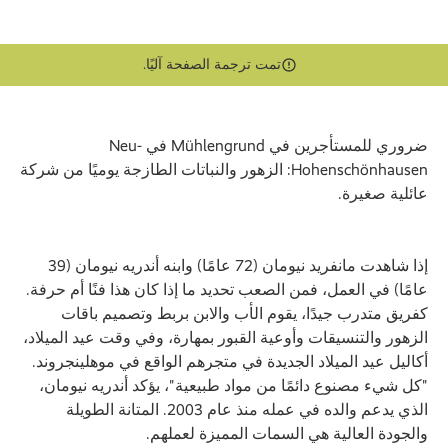
تمت ترجمة الصفحة آليًا.
ضروري للمستأجرين في Mühlengrund في Neu-
Hohenschönhausen: الزهور والنباتات الطازجة يوميًا من شركة
عائلية صغيرة.
إذا شاهدت مانفريد نيومان (72 عامًا) وابنه أندريه نيومان (39
عامًا) في العمل، فمن الصعب تحديد ما إذا كان هذا فنًا أم حرفة.
كفريق متدرب جيدًا، يقوم الأب والابن بربط وتصميم باقات
الزهور والتنسيقات وأوعية القبور بمهارة، وفي وقت عيد الميلاد،
أكاليل عيد الميلاد الجديدة في متجرهم الواقع في موهلينجروند.
"كل شيء مصنوع دائمًا من مواد طبيعية"، يؤكد أندريه نيومان،
الذي يدعم والده في عمله منذ عام 2003. المتانة الطويلة
والجودة العالية هي السمات المميزة لعملهم.