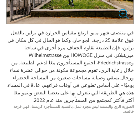
في منتصف شهر مايو، ارتفع مقياس الحرارة في برلين بالفعل
فوق علامة 25 درجة. الجو حار، وكما هو الحال في كل مكان في
برلين، فإن الطبيعة تقاوم الجفاف مرة أخرى في ساحة
ميرينبلاتز. في منزل HOWOGE بين Wilhelmstrasse
وFriedrichstrasse، اجتمع المستأجرون معًا لدعم الطبيعة. من
خلال رعاية الري، تقوم مجموعة مكونة من حوالي عشرة نساء
ورجال بسقي وصيانة مساحات صغيرة من المساحة الخضراء
يوميًا - على أساس تطوعي في أوقات فراغهم، عادةً في المساء.
هذه هي الطريقة التي نتعرف بها على بعضنا البعض وننمو معًا
أكثر فأكثر كمجتمع من المستأجرين منذ عام 2022.
الصورة: الري والبستنة ليس مجرد عمل. بالنسبة للمستأجرة كريستا، فهي فرحة
خالصة.