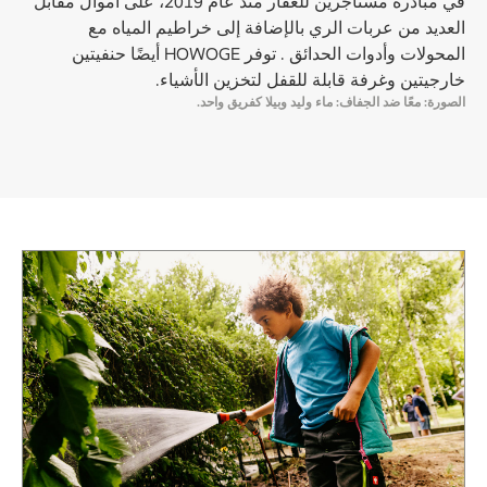
في مبادرة مستأجرين للعقار منذ عام 2019، على أموال مقابل
العديد من عربات الري بالإضافة إلى خراطيم المياه مع
المحولات وأدوات الحدائق . توفر HOWOGE أيضًا حنفيتين
خارجيتين وغرفة قابلة للقفل لتخزين الأشياء.
الصورة: معًا ضد الجفاف: ماء وليد وبيلا كفريق واحد.