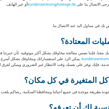
رجى الاتصال بنا على
kundenzentrum@howoge.de
أو عبر الهاتف.
بك في متناول اليد عند الاتصال بنا.
مليات المعتادة؟
ك معنا، فإننا نضمن معالجة مخاوفك بشكل أكثر موثوقية. لأن خبرتنا ف
kundenzentrum
. يمكن الرد على استفساراتك ومخاوفك بشكل أسرع 
لخدمة، فإنك توفر على نفسك وقت الانتظار غير الضروري ويمكن لفرق ال
اكل المتغيرة في كل مكان؟
لجودة بطريقة موحدة في جميع أحيائنا ومحافظنا السكنية. رضاكم يلعب دو
لنسبة لك أن تعرفه؟