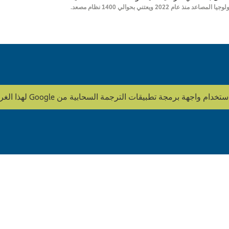
ة تطبيقات الترجمة السحابية من Google لهذا الغرض. HOWOGE لا يقوم بتحرير المحتوى.