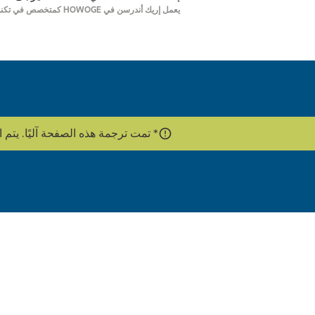
يعمل إريك أندرسن في HOWOGE كمتخصص في تكنولوجيا المصاعد منذ عام 2022 ويعتني بحوالي 1400 نظام مصعد.
* تمت ترجمة هذه الصفحة آليًا. يتم استخدام واجهة برمج