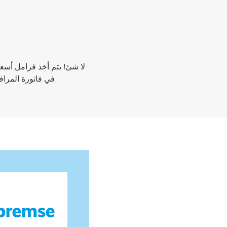
في فاتورة المرافق لعام 2023 ، ولا يتعين عليك فعل أي شيء آخر. بصفتن