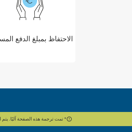
الاحتفاظ بمبلغ الدفع المس
* تمت ترجمة هذه الصفحة آليًا. يتم استخدام واجهة برمج