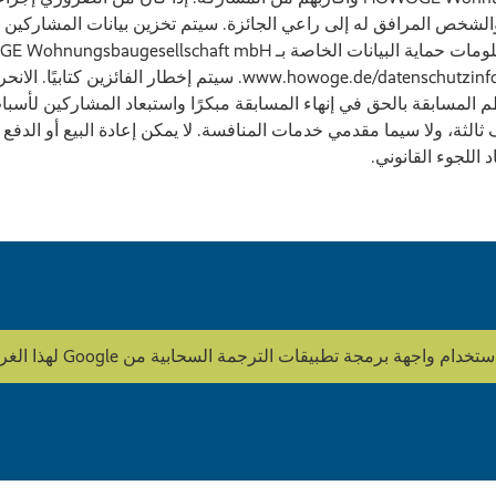
 والشخص المرافق له إلى راعي الجائزة. سيتم تخزين بيانات المشاركين لم
الرئيسية للشركة: www.howoge.de/datenschutzinformation. سيتم إخطار 
المسابقة بالحق في إنهاء المسابقة مبكرًا واستبعاد المشاركين لأسباب
ة، ولا سيما مقدمي خدمات المنافسة. لا يمكن إعادة البيع أو الدفع نقدً
د اللجوء القانوني.
ة تطبيقات الترجمة السحابية من Google لهذا الغرض. HOWOGE لا يقوم بتحرير المحتوى.