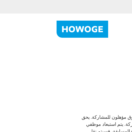
HOWOG. المستأجرون الذين تبلغ أعمارهم 18 عامًا فما فوق مؤهلون للمشاركة. يحق
ركة. يتم استبعاد موظفي
ضروري إجراء المسابقة، فسيتم نقل