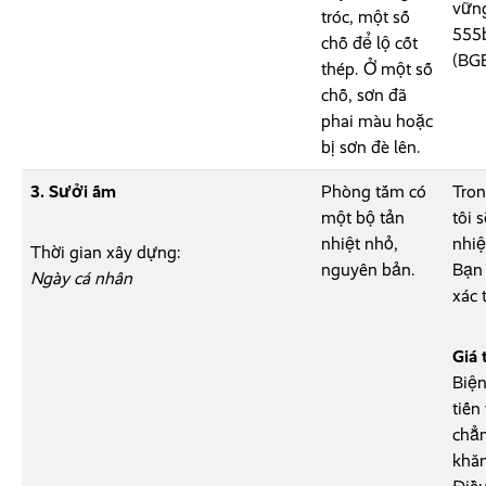
vững
tróc, một số
555b
chỗ để lộ cốt
(BGB
thép. Ở một số
chỗ, sơn đã
phai màu hoặc
bị sơn đè lên.
3. Sưởi ấm
Phòng tắm có
Tron
một bộ tản
tôi 
nhiệt nhỏ,
nhiệ
Thời gian xây dựng:
nguyên bản.
Bạn 
Ngày cá nhân
xác 
Giá 
Biện
tiến
chẳn
khăn