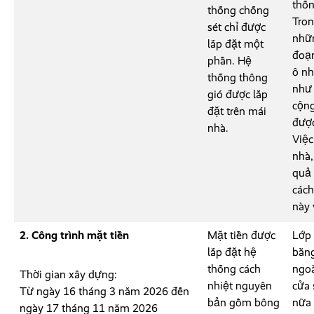
thốn
thống chống
Tron
sét chỉ được
nhữn
lắp đặt một
đoạn
phần. Hệ
ô nh
thống thông
như 
gió được lắp
cộng
đặt trên mái
được
nhà.
Việc
nhà,
quả 
cách
này 
2. Công trình mặt tiền
Mặt tiền được
Lớp 
lắp đặt hệ
bằng
thống cách
ngoà
Thời gian xây dựng:
nhiệt nguyên
cửa 
Từ ngày 16 tháng 3 năm 2026 đến
bản gồm bông
nữa 
ngày 17 tháng 11 năm 2026