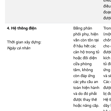
Điều
điều
đoạn
được
4. Hệ thống điện
Bảng phân
Tron
phối phụ, hiện
(một
vẫn còn tồn tại
chốn
Thời gian xây dựng:
ở hầu hết các
cho 
Ngày cá nhân
căn hộ trong tủ
được
hoặc đối diện
kích
cửa phòng
tủ đ
tắm, không
ứng 
còn đáp ứng
và s
các yêu cầu an
Các 
toàn hiện hành
được
và do đó phải
bị đ
được thay thế
Hệ 
hoặc nâng cấp.
dây 