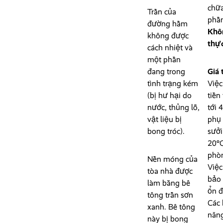
chữa
Trần của
phần
đường hầm
Khôn
không được
thực
cách nhiệt và
một phần
đang trong
Giá 
tình trạng kém
Việc
(bị hư hại do
tiền
nước, thủng lỗ,
tới 
vật liệu bị
phụ 
bong tróc).
sưởi
20°C
phò
Nền móng của
Việc
tòa nhà được
bảo 
làm bằng bê
ổn đ
tông trần sơn
Các 
xanh. Bê tông
năng
này bị bong