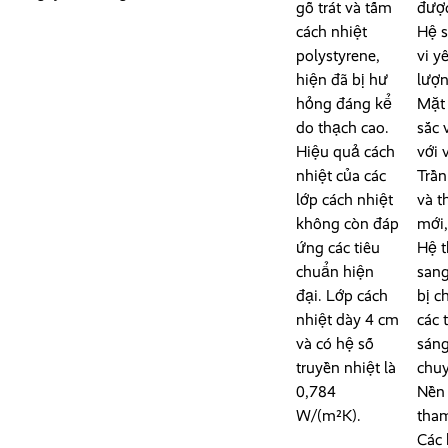
gỗ trát và tấm
được
cách nhiệt
Hệ s
polystyrene,
vi y
hiện đã bị hư
lượn
hỏng đáng kể
Mặt 
do thạch cao.
sắc 
Hiệu quả cách
với 
nhiệt của các
Trần
lớp cách nhiệt
và t
không còn đáp
mới,
ứng các tiêu
Hệ t
chuẩn hiện
sang
đại. Lớp cách
bị c
nhiệt dày 4 cm
các 
và có hệ số
sáng
truyền nhiệt là
chuy
0,784
Nền 
W/(m²K).
tham
Các 