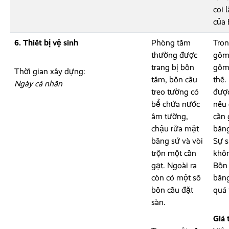
coi 
của 
6. Thiết bị vệ sinh
Phòng tắm
Tron
thường được
gồm 
trang bị bồn
gồm 
Thời gian xây dựng:
tắm, bồn cầu
thế.
Ngày cá nhân
treo tường có
được
bể chứa nước
nếu 
âm tường,
cần 
chậu rửa mặt
bằng
bằng sứ và vòi
Sự s
trộn một cần
khôn
gạt. Ngoài ra
Bồn 
còn có một số
bằng
bồn cầu đặt
quá 
sàn.
Giá 