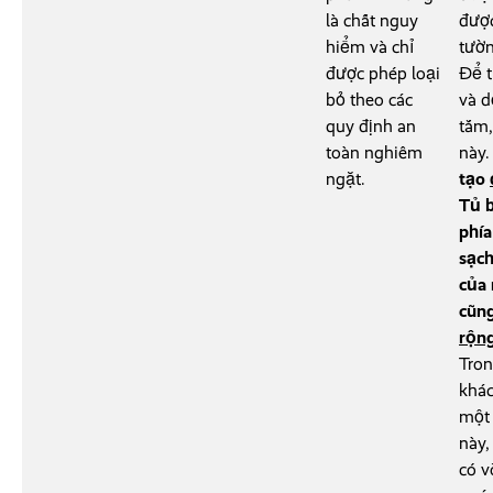
là chất nguy
được
hiểm và chỉ
tườn
được phép loại
Để t
bỏ theo các
và d
quy định an
tắm,
toàn nghiêm
này
ngặt.
tạo
Tủ b
phía
sạch
của 
cũn
rộn
Tron
khác
một 
này,
có v