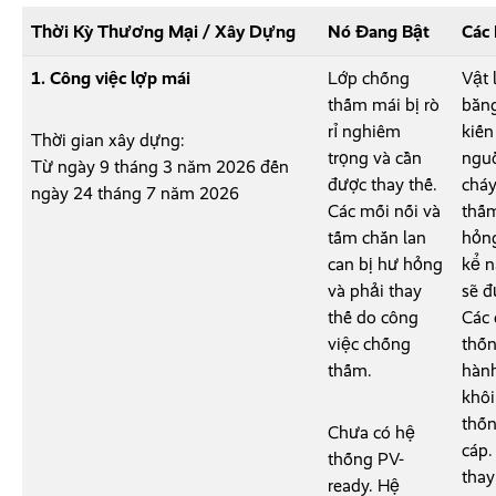
Thời Kỳ Thương Mại / Xây Dựng
Nó Đang Bật
Các
1. Công việc lợp mái
Lớp chống
Vật 
thấm mái bị rò
bằng
rỉ nghiêm
kiến
Thời gian xây dựng:
trọng và cần
nguồ
Từ ngày 9 tháng 3 năm 2026 đến
được thay thế.
cháy
ngày 24 tháng 7 năm 2026
Các mối nối và
thấm
tấm chắn lan
hỏng
can bị hư hỏng
kể n
và phải thay
sẽ đ
thế do công
Các 
việc chống
thốn
thấm.
hành
khôi
thốn
Chưa có hệ
cáp.
thống PV-
thay
ready. Hệ