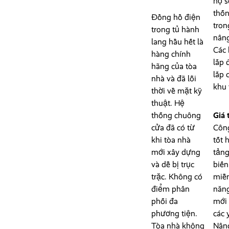
hộ s
thốn
Đồng hồ điện
tron
trong tủ hành
nâng
lang hầu hết là
Các 
hàng chính
lắp 
hãng của tòa
lắp 
nhà và đã lỗi
khu 
thời về mặt kỹ
thuật. Hệ
thống chuông
Giá 
cửa đã có từ
Công
khi tòa nhà
tốt 
mới xây dựng
tảng
và dễ bị trục
biến
trặc. Không có
miễn
điểm phân
năng
phối đa
mới 
phương tiện.
các 
Tòa nhà không
Nâng