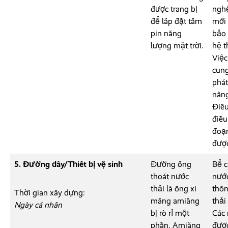
được trang bị
nghệ
để lắp đặt tấm
mới 
pin năng
bảo 
lượng mặt trời.
hệ t
Việc
cung
phát
nâng
Điều
điều
đoạn
được
5. Đường dây/Thiết bị vệ sinh
Đường ống
Bể c
thoát nước
nước
thải là ống xi
thốn
Thời gian xây dựng:
măng amiăng
thải
Ngày cá nhân
bị rò rỉ một
Các 
phần. Amiăng
được