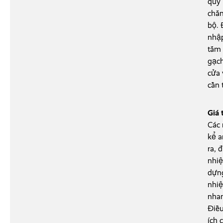
quý 
chắn
bộ. 
nhập
tắm 
gạch
cửa 
cần 
Giá 
Các 
kể a
ra, 
nhiệ
dựng
nhiệ
nhan
Điều
ích 