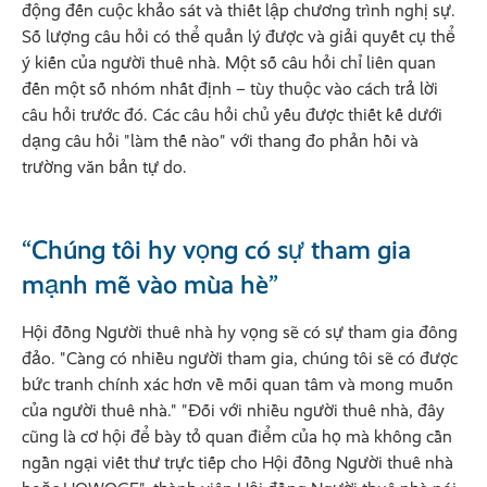
động đến cuộc khảo sát và thiết lập chương trình nghị sự.
Số lượng câu hỏi có thể quản lý được và giải quyết cụ thể
ý kiến của người thuê nhà. Một số câu hỏi chỉ liên quan
đến một số nhóm nhất định – tùy thuộc vào cách trả lời
câu hỏi trước đó. Các câu hỏi chủ yếu được thiết kế dưới
dạng câu hỏi "làm thế nào" với thang đo phản hồi và
trường văn bản tự do.
“Chúng tôi hy vọng có sự tham gia
mạnh mẽ vào mùa hè”
Hội đồng Người thuê nhà hy vọng sẽ có sự tham gia đông
đảo. "Càng có nhiều người tham gia, chúng tôi sẽ có được
bức tranh chính xác hơn về mối quan tâm và mong muốn
của người thuê nhà." "Đối với nhiều người thuê nhà, đây
cũng là cơ hội để bày tỏ quan điểm của họ mà không cần
ngần ngại viết thư trực tiếp cho Hội đồng Người thuê nhà