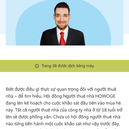
Trang đã được dịch bằng máy.
Biết được điều gì thực sự quan trọng đối với người thuê
nhà – để tìm hiểu, Hội đồng Người thuê nhà HOWOGE
đang lên kế hoạch cho cuộc khảo sát đầu tiên vào mùa hè
này. Tất cả người thuê nhà của công ty nhà ở từ 18 tuổi trở
lên sẽ được phỏng vấn. Chưa có hội đồng người thuê nhà
nào từng tiến hành một cuộc khảo sát như vậy trước đây,