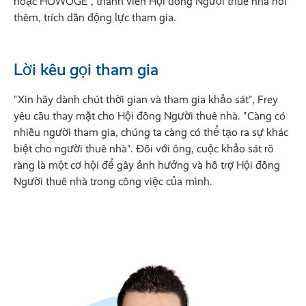
hoặc HOWOGE", thành viên Hội đồng Người thuê nhà nói
thêm, trích dẫn động lực tham gia.
Lời kêu gọi tham gia
"Xin hãy dành chút thời gian và tham gia khảo sát", Frey
yêu cầu thay mặt cho Hội đồng Người thuê nhà. "Càng có
nhiều người tham gia, chúng ta càng có thể tạo ra sự khác
biệt cho người thuê nhà". Đối với ông, cuộc khảo sát rõ
ràng là một cơ hội để gây ảnh hưởng và hỗ trợ Hội đồng
Người thuê nhà trong công việc của mình.