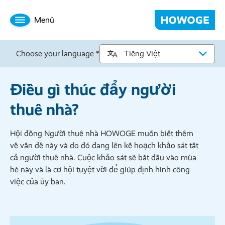
Menü
Choose your language *
Điều gì thúc đẩy người
thuê nhà?
Hội đồng Người thuê nhà HOWOGE muốn biết thêm
về vấn đề này và do đó đang lên kế hoạch khảo sát tất
cả người thuê nhà. Cuộc khảo sát sẽ bắt đầu vào mùa
hè này và là cơ hội tuyệt vời để giúp định hình công
việc của ủy ban.