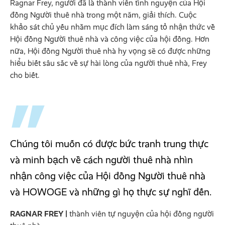
Ragnar Frey, người đã là thành viên tình nguyện của Hội
đồng Người thuê nhà trong một năm, giải thích. Cuộc
khảo sát chủ yếu nhằm mục đích làm sáng tỏ nhận thức về
Hội đồng Người thuê nhà và công việc của hội đồng. Hơn
nữa, Hội đồng Người thuê nhà hy vọng sẽ có được những
hiểu biết sâu sắc về sự hài lòng của người thuê nhà, Frey
cho biết.
Chúng tôi muốn có được bức tranh trung thực
và minh bạch về cách người thuê nhà nhìn
nhận công việc của Hội đồng Người thuê nhà
và HOWOGE và những gì họ thực sự nghĩ đến.
RAGNAR FREY |
thành viên tự nguyện của hội đồng người