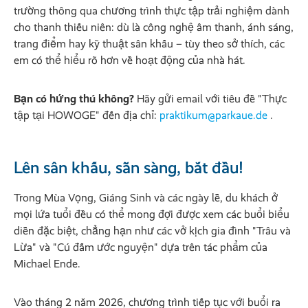
trường thông qua chương trình thực tập trải nghiệm dành
cho thanh thiếu niên: dù là công nghệ âm thanh, ánh sáng,
trang điểm hay kỹ thuật sân khấu – tùy theo sở thích, các
em có thể hiểu rõ hơn về hoạt động của nhà hát.
Bạn có hứng thú không?
Hãy gửi email với tiêu đề "Thực
tập tại HOWOGE" đến địa chỉ:
praktikum@parkaue.de
.
Lên sân khấu, sẵn sàng, bắt đầu!
Trong Mùa Vọng, Giáng Sinh và các ngày lễ, du khách ở
mọi lứa tuổi đều có thể mong đợi được xem các buổi biểu
diễn đặc biệt, chẳng hạn như các vở kịch gia đình "Trâu và
Lừa" và "Cú đấm ước nguyện" dựa trên tác phẩm của
Michael Ende.
Vào tháng 2 năm 2026, chương trình tiếp tục với buổi ra