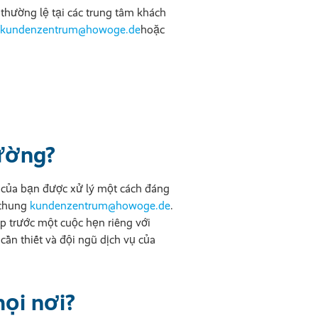
thường lệ tại các trung tâm khách
kundenzentrum@howoge.de
hoặc
hường?
i của bạn được xử lý một cách đáng
 chung
kundenzentrum@howoge.de
.
p trước một cuộc hẹn riêng với
cần thiết và đội ngũ dịch vụ của
mọi nơi?