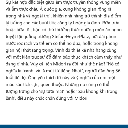
Sự kết hợp đặc biệt giữa ẩm thực truyền thống vùng miền
và ẩm thực châu Á quốc gia, cùng không gian rộng rãi
trong nhà và ngoài trời, khiến nhà hàng trở thành địa điểm
lý tưởng cho các buổi tiệc công ty hoặc gia đình. Bữa trưa
hoặc bữa tối, bạn có thể thưởng thức những món ăn ngon
tuyệt tại quảng trường Stefan-Heym-Platz, nơi đài phun
nước róc rách và trẻ em có thể nô đùa, hoặc trong không
gian nội thất sang trọng. Vinh đã thiết kế nhà hàng cùng
với một kiến trúc sư để đảm bảo thực khách cảm thấy như
đang ở nhà. Vậy cái tên Midori ra đời như thế nào? "Nó có
nghĩa là 'xanh' và là một từ tiếng Nhật", người đàn ông 56
tuổi tiết lộ. Ông yêu thích từ này và ý nghĩa của nó: một
màu sắc tích cực, quen thuộc. Nhưng nó cũng có thể
tượng trưng cho 'sự tươi mát' hoặc 'bầu không khí trong
lành', điều này chắc chắn đúng với Midori.