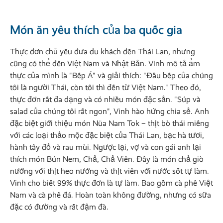
Món ăn yêu thích của ba quốc gia
Thực đơn chủ yếu đưa du khách đến Thái Lan, nhưng
cũng có thể đến Việt Nam và Nhật Bản. Vinh mô tả ẩm
thực của mình là "Bếp Á" và giải thích: "Đầu bếp của chúng
tôi là người Thái, còn tôi thì đến từ Việt Nam." Theo đó,
thực đơn rất đa dạng và có nhiều món đặc sản. "Súp và
salad của chúng tôi rất ngon", Vinh hào hứng chia sẻ. Anh
đặc biệt giới thiệu món Nüa Nam Tok – thịt bò thái miếng
với các loại thảo mộc đặc biệt của Thái Lan, bạc hà tươi,
hành tây đỏ và rau mùi. Ngược lại, vợ và con gái anh lại
thích món Bún Nem, Chả, Chả Viên. Đây là món chả giò
nướng với thịt heo nướng và thịt viên với nước sốt tự làm.
Vinh cho biết 99% thực đơn là tự làm. Bao gồm cà phê Việt
Nam và cà phê đá. Hoàn toàn không đường, nhưng có sữa
đặc có đường và rất đậm đà.