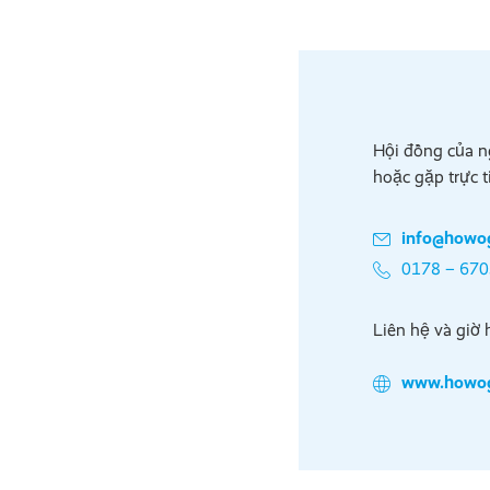
Hội đồng của n
hoặc gặp trực t
info@howog
0178 – 67
Liên hệ và giờ 
www.howog