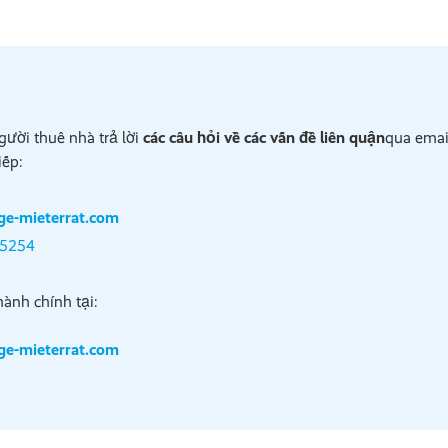
gười thuê nhà trả lời
các câu hỏi về các vấn đề liên quận
qua emai
iếp:
e-mieterrat.com
05254
hành chính tại:
e-mieterrat.com