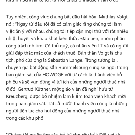
Tuy nhiên, công việc chung bắt đầu hài hòa. Mathias Voigt
nói: “Ngay từ đầu tôi đã có cảm giác rằng chúng tôi làm
việc ăn ý với nhau, chúng tôi tiếp cận mọi thứ với rất nhiều
nhiệt huyết và khao khát kiến thức. Đầu tiên, nhóm phân
công trách nhiệm: Có thủ quỹ, có nhân viên IT và có người
giải đáp thắc mắc của khách thuê. Bản thân Voigt là chủ
tịch, phó của ông là Sebastian Lange. Trong tương lai,
chuyên gia bất động sản Rummelsburg cũng sẽ ngồi trong
ban giám sát của HOWOGE với tư cách là thành viên bỏ
phiếu và sẽ vận động vì lợi ích của những người thuê nhà
ở đó. Gertrud Küttner, một giáo viên đã nghỉ hưu từ
Kreuzberg, được bổ nhiệm làm kiểm toán viên khách mời
trong ban giám sát. Tất cả mười thành viên cũng là những
người liên lạc cho hội đồng của những người thuê nhà
trong các khu phố.
"Chúng tôi muốn tìm câu trả lời cho câu hỏi: Điều gì sẽ