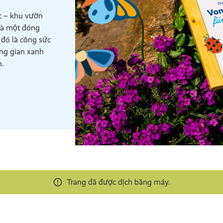
c – khu vườn
 là một đóng
 đó là công sức
ông gian xanh
m.
Trang đã được dịch bằng máy.