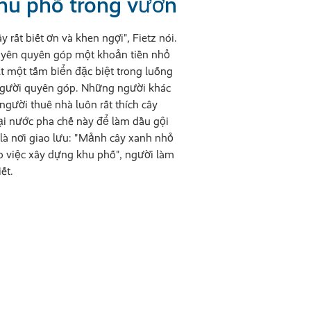
hu phố trong vườn
rất biết ơn và khen ngợi", Fietz nói.
uyên quyên góp một khoản tiền nhỏ
ặt một tấm biển đặc biệt trong luống
gười quyên góp. Những người khác
người thuê nhà luôn rất thích cây
ại nước pha chế này để làm dầu gội
 là nơi giao lưu: "Mảnh cây xanh nhỏ
o việc xây dựng khu phố", người làm
ết.