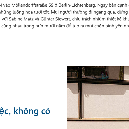
ối vào Möllendorffstraße 69 ở Berlin-Lichtenberg. Ngay bên cạn
những luống hoa tươi tốt. Mọi người thường đi ngang qua, dừng 
g với Sabine Matz và Günter Siewert, chịu trách nhiệm thiết kế kh
ệc cùng nhau trong hơn mười năm để tạo ra một chốn bình yên nh
ệc, không có