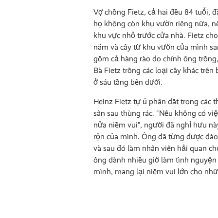
Vợ chồng Fietz, cả hai đều 84 tuổi, 
họ không còn khu vườn riêng nữa, n
khu vực nhỏ trước cửa nhà. Fietz cho
năm và cây từ khu vườn của mình sa
gồm cả hàng rào do chính ông trồng,
Bà Fietz trồng các loại cây khác trên
ở sáu tầng bên dưới.
Heinz Fietz tự ủ phân đất trong các 
sân sau thùng rác. "Nếu không có vi
nửa niềm vui", người đã nghỉ hưu này
rộn của mình. Ông đã từng được đào 
và sau đó làm nhân viên hải quan c
ông dành nhiều giờ làm tình nguyện
mình, mang lại niềm vui lớn cho nh