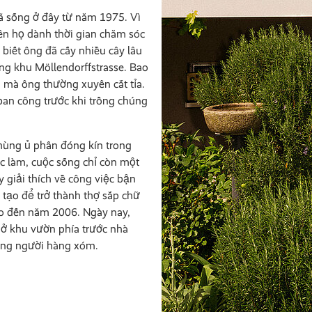
đã sống ở đây từ năm 1975. Vì
ên họ dành thời gian chăm sóc
 biết ông đã cấy nhiều cây lâu
ng khu Möllendorffstrasse. Bao
 mà ông thường xuyên cắt tỉa.
 ban công trước khi trồng chúng
thùng ủ phân đóng kín trong
ệc làm, cuộc sống chỉ còn một
 giải thích về công việc bận
tạo để trở thành thợ sắp chữ
ho đến năm 2006. Ngày nay,
 ở khu vườn phía trước nhà
ững người hàng xóm.