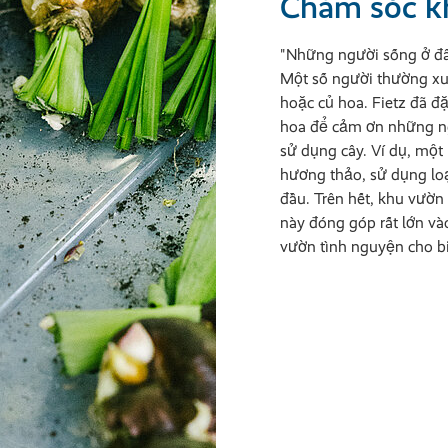
Chăm sóc k
"Những người sống ở đây 
Một số người thường x
hoặc củ hoa. Fietz đã đ
hoa để cảm ơn những n
sử dụng cây. Ví dụ, một 
hương thảo, sử dụng lo
đầu. Trên hết, khu vườn
này đóng góp rất lớn và
vườn tình nguyện cho bi