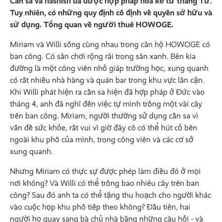
Cần sa và hashish đã được hợp pháp hóa kể từ tháng Tư.
Tuy nhiên, có những quy định cố định về quyền sở hữu và
sử dụng. Tổng quan về người thuê HOWOGE.
Miriam và Willi sống cùng nhau trong căn hộ HOWOGE có
ban công. Có sân chơi rộng rãi trong sân xanh. Bên kia
đường là một công viên nhỏ giáp trường học, xung quanh
có rất nhiều nhà hàng và quán bar trong khu vực lân cận.
Khi Willi phát hiện ra cần sa hiện đã hợp pháp ở Đức vào
tháng 4, anh đã nghĩ đến việc tự mình trồng một vài cây
trên ban công. Miriam, người thường sử dụng cần sa vì
vấn đề sức khỏe, rất vui vì giờ đây cô có thể hút cỏ bên
ngoài khu phố của mình, trong công viên và các cơ sở
xung quanh.
Nhưng Miriam có thực sự được phép làm điều đó ở mọi
nơi không? Và Willi có thể trồng bao nhiêu cây trên ban
công? Sau đó anh ta có thể tặng thu hoạch cho người khác
vào cuộc họp khu phố tiếp theo không? Đầu tiên, hai
người họ quay sang bà chủ nhà bằng những câu hỏi - và