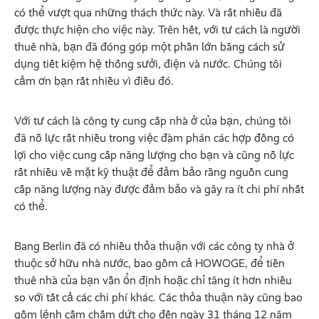
có thể vượt qua những thách thức này. Và rất nhiều đã
được thực hiện cho việc này. Trên hết, với tư cách là người
thuê nhà, bạn đã đóng góp một phần lớn bằng cách sử
dụng tiết kiệm hệ thống sưởi, điện và nước. Chúng tôi
cảm ơn bạn rất nhiều vì điều đó.
Với tư cách là công ty cung cấp nhà ở của bạn, chúng tôi
đã nỗ lực rất nhiều trong việc đàm phán các hợp đồng có
lợi cho việc cung cấp năng lượng cho bạn và cũng nỗ lực
rất nhiều về mặt kỹ thuật để đảm bảo rằng nguồn cung
cấp năng lượng này được đảm bảo và gây ra ít chi phí nhất
có thể.
Bang Berlin đã có nhiều thỏa thuận với các công ty nhà ở
thuộc sở hữu nhà nước, bao gồm cả HOWOGE, để tiền
thuê nhà của bạn vẫn ổn định hoặc chỉ tăng ít hơn nhiều
so với tất cả các chi phí khác. Các thỏa thuận này cũng bao
gồm lệnh cấm chấm dứt cho đến ngày 31 tháng 12 năm