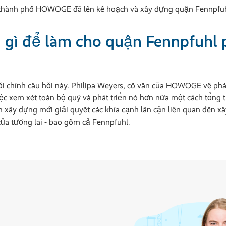
 thành phố HOWOGE đã lên kế hoạch và xây dựng quận Fennpfuh
 gì để làm cho quận Fennpfuhl 
 chính câu hỏi này. Philipa Weyers, cố vấn của HOWOGE về phát
ệc xem xét toàn bộ quý và phát triển nó hơn nữa một cách tổng t
ây dựng mới giải quyết các khía cạnh lân cận liên quan đến xâ
ủa tương lai - bao gồm cả Fennpfuhl.