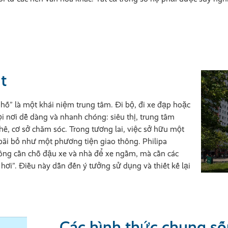
t
hố” là một khái niệm trung tâm. Đi bộ, đi xe đạp hoặc
ọi nơi dễ dàng và nhanh chóng: siêu thị, trung tâm
hê, cơ sở chăm sóc. Trong tương lai, việc sở hữu một
 bãi bỏ như một phương tiện giao thông. Philipa
không cần chỗ đậu xe và nhà để xe ngầm, mà cần các
 hơi”. Điều này dẫn đến ý tưởng sử dụng và thiết kế lại
Các hình thức chung số