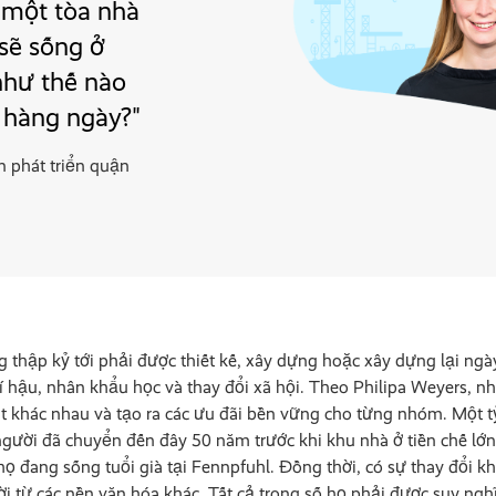
n một tòa nhà
 sẽ sống ở
 như thế nào
 hàng ngày?"
 phát triển quận
 thập kỷ tới phải được thiết kế, xây dựng hoặc xây dựng lại ngà
 hậu, nhân khẩu học và thay đổi xã hội. Theo Philipa Weyers, nh
 khác nhau và tạo ra các ưu đãi bền vững cho từng nhóm. Một tỷ 
ười đã chuyển đến đây 50 năm trước khi khu nhà ở tiền chế lớn 
ọ đang sống tuổi già tại Fennpfuhl. Đồng thời, có sự thay đổi khá
i từ các nền văn hóa khác. Tất cả trong số họ phải được suy ngh