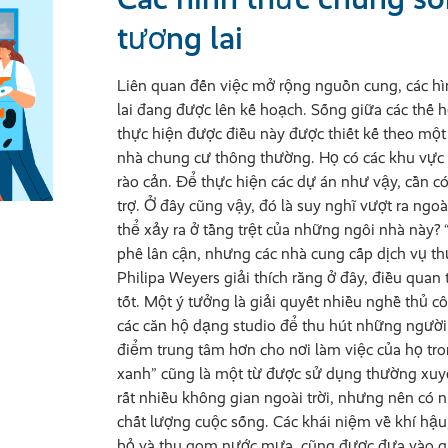
tương lai
Liên quan đến việc mở rộng nguồn cung, các h
lai đang được lên kế hoạch. Sống giữa các thế 
thực hiện được điều này được thiết kế theo một
nhà chung cư thông thường. Họ có các khu vực 
rào cản. Để thực hiện các dự án như vậy, cần có
trợ. Ở đây cũng vậy, đó là suy nghĩ vượt ra ngoà
thể xảy ra ở tầng trệt của những ngôi nhà này?
phê lân cận, nhưng các nhà cung cấp dịch vụ 
Philipa Weyers giải thích rằng ở đây, điều quan 
tốt. Một ý tưởng là giải quyết nhiều nghề thủ c
các căn hộ dạng studio để thu hút những người 
điểm trung tâm hơn cho nơi làm việc của họ tr
xanh” cũng là một từ được sử dụng thường xuy
rất nhiều không gian ngoài trời, nhưng nên có 
chất lượng cuộc sống. Các khái niệm về khí hậ
bỏ và thu gom nước mưa, cũng được đưa vào q