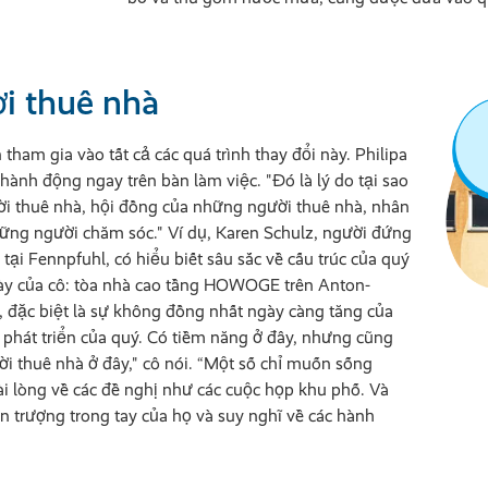
ời thuê nhà
ham gia vào tất cả các quá trình thay đổi này. Philipa
ành động ngay trên bàn làm việc. "Đó là lý do tại sao
ời thuê nhà, hội đồng của những người thuê nhà, nhân
ững người chăm sóc." Ví dụ, Karen Schulz, người đứng
 Fennpfuhl, có hiểu biết sâu sắc về cấu trúc của quý
gày của cô: tòa nhà cao tầng HOWOGE trên Anton-
, đặc biệt là sự không đồng nhất ngày càng tăng của
phát triển của quý. Có tiềm năng ở đây, nhưng cũng
i thuê nhà ở đây," cô nói. “Một số chỉ muốn sống
i lòng về các đề nghị như các cuộc họp khu phố. Và
 trượng trong tay của họ và suy nghĩ về các hành