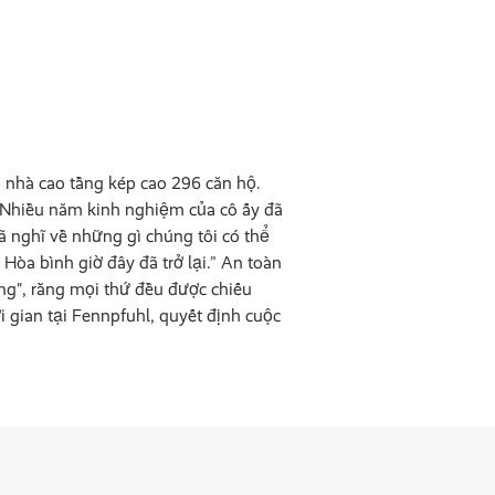
a nhà cao tầng kép cao 296 căn hộ.
 Nhiều năm kinh nghiệm của cô ấy đã
ã nghĩ về những gì chúng tôi có thể
 Hòa bình giờ đây đã trở lại.” An toàn
ắng", rằng mọi thứ đều được chiếu
 gian tại Fennpfuhl, quyết định cuộc