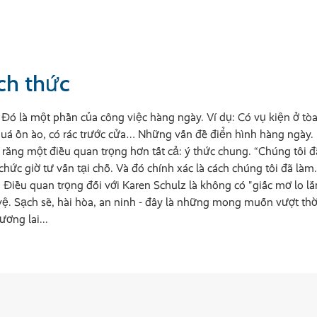
ch thức
 Đó là một phần của công việc hàng ngày. Ví dụ: Có vụ kiện ở tò
quá ồn ào, có rác trước cửa… Những vấn đề điển hình hàng ngày.
 rằng một điều quan trọng hơn tất cả: ý thức chung. “Chúng tôi đ
chức giờ tư vấn tại chỗ. Và đó chính xác là cách chúng tôi đã làm.
. Điều quan trọng đối với Karen Schulz là không có "giấc mơ lo l
ệ. Sạch sẽ, hài hòa, an ninh - đây là những mong muốn vượt thời
ơng lai...