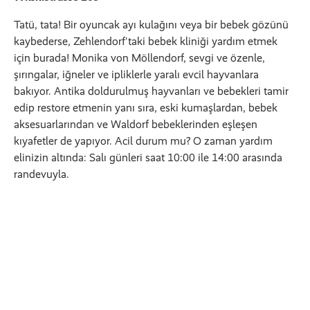
Tatü, tata! Bir oyuncak ayı kulağını veya bir bebek gözünü
kaybederse, Zehlendorf'taki bebek kliniği yardım etmek
için burada! Monika von Möllendorf, sevgi ve özenle,
şırıngalar, iğneler ve ipliklerle yaralı evcil hayvanlara
bakıyor. Antika doldurulmuş hayvanları ve bebekleri tamir
edip restore etmenin yanı sıra, eski kumaşlardan, bebek
aksesuarlarından ve Waldorf bebeklerinden eşleşen
kıyafetler de yapıyor. Acil durum mu? O zaman yardım
elinizin altında: Salı günleri saat 10:00 ile 14:00 arasında
randevuyla.
* Bu sayfa makine çevirisi yapılmıştır. Bunun için Google'ın Cloud
Translation API'si kullanılıyor. HOWOGE içeriği düzenlemez.