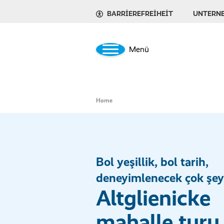
BARRIEREFREIHEIT
UNTERN
Menü
Home
Bol yeşillik, bol tarih,
deneyimlenecek çok şey
Altglienicke
mahalle turu