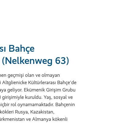
ası Bahçe
e (Nelkenweg 63)
en geçmişi olan ve olmayan
 Altglienicke Kültürlerarası Bahçe'de
raya geliyor. Ekümenik Girişim Grubu
irişimiyle kuruldu. Yaş, sosyal ve
hiçbir rol oynamamaktadır. Bahçenin
kökleri Rusya, Kazakistan,
ürkmenistan ve Almanya kökenli