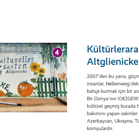
Kültürlerar
Altglienick
2007'den bu yana, göçm
insanlar, Nelkenweg'deki
bahçe kurmak için bir a
Bir Dünya'nın (OEIGEW) g
kültürel geçmiş burada 
bakımını yapan sakinler 
Azerbaycan, Ukrayna, T
komşulardır.