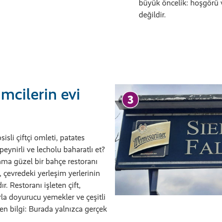
büyük öncelik: hoşgörü ve
değildir.
mcilerin evi
osisli çiftçi omleti, patates
peynirli ve lecholu baharatlı et?
ama güzel bir bahçe restoranı
 çevredeki yerleşim yerlerinin
ır. Restoranı işleten çift,
la doyurucu yemekler ve çeşitli
den bilgi: Burada yalnızca gerçek