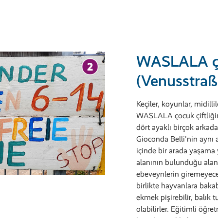
WASLALA çoc
(Venusstraß
Keçiler, koyunlar, midilli
WASLALA çocuk çiftliği
dört ayaklı birçok arkada
Gioconda Belli'nin aynı 
içinde bir arada yaşama 
alanının bulunduğu alan,
ebeveynlerin giremeyeceğ
birlikte hayvanlara bakab
ekmek pişirebilir, balık tu
olabilirler. Eğitimli öğr