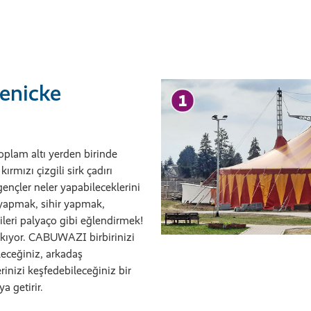
enicke
plam altı yerden birinde
ırmızı çizgili sirk çadırı
ençler neler yapabileceklerini
 yapmak, sihir yapmak,
leri palyaço gibi eğlendirmek!
ıkıyor. CABUWAZI birbirinizi
leceğiniz, arkadaş
rinizi keşfedebileceğiniz bir
ya getirir.