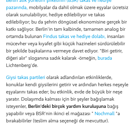
Berlin atık yönetim şirketinin (BSR) takas ve hediye
pazarında,
mobilyalar da dahil olmak üzere eşyalar ücretsiz
olarak sunulabiliyor, hediye edilebiliyor ve takas
edilebiliyor; bu da şehrin döngüsel ekonomisine gerçek bir
katkı sağlıyor. Berlin'in tam kalbinde, tamamen analog bir
ortamda bulunan
Findus takas ve hediye dolabı,
insanları
mücevher veya kıyafet gibi küçük hazineleri sürdürülebilir
bir şekilde başkalarına vermeye davet ediyor. "Biri getirir,
diğeri alır" sloganına sadık kalarak -örneğin,
burada
Lichtenberg'de.
Giysi takas partileri
olarak adlandırılan etkinliklerde,
konuklar kendi giysilerini getirir ve ardından herkes neşeyle
eşyalarını takas eder; bu etkinlik, evde de büyük bir neşe
yaratır. Dolaşımda kalması için bir şeyler bağışlamak
isteyenler,
Berlin'deki birçok yardım kuruluşuna
bağış
yapabilir veya BSR'nin ikinci el mağazası "
Nochmall
"a
bırakabilirler (teslim alma seçeneği de mevcuttur).